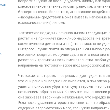
вопросу: а нужно ли вообще удалять липому или удал
сман
консервативное лечение липомы, равно как и лечен
бесперспективно. Более того, агрессивное воздейст
«народными» средствами может вызвать нагноение а
(озлокачествление) липомы.
Тактические подходы к лечению липомы следующие: е
растет и не причиняет каких-либо неудобств (не трет
косметическим дефектом и т.п.), то ее можно не удал
быстрого), лучше пойти на операцию. Если липома ра
и:
все равно придется, но лучше сделать это пока она
разрезов и травматичности вмешательства. Любая у
направлена на гистологическое (под микроскопом) ис
Что касается атеромы – ее рекомендуют удалять в лю
что они рано или поздно нагнаиваются, а при операц
удается полностью убрать капсулу атеромы, что чр
появлением образования). К тому же при нагноении р
она заживает вторичным натяжением, что нередко в
Если после удаления атеромы выясняется, что образо
содержит атероматозных масс, его нужно направить 