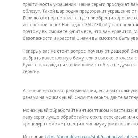
практичность украшений. Такие серьги прослужат вам
облезут. Такой шар родия предохранит украшение от
Если до сих пор не знаете, где приобрести хорошие с
интересной цене? Наш адрес FAUZER.ru! у нас предст
поэтому вы сможете купить все, что вам нравится. 
безопасности и красоте! С нами вы сможете быть ув
Теперь у вас не стоит вопрос: почему от дешевой б
выбрать качественную бижутерию высокого класса с
будете наслаждаться вниманием к себе, а не думать 
серьги».
А теперь несколько рекомендаций, если вы столкнул
ранами на мочках ушей. Снимите серьги, дайте затян
Мочки ушей обработайте антисептиком и застежки в с
пару серег лучше обработайте опять перекисью или 
процедура поможет свести к минимуму риск возникн
Источник:
https://pohudeymax.ru/stati/ushi-bolyat-ot-se