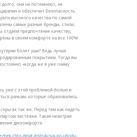
 долго, они не потемнеют, не
 царапин и обеспечит безопасность.
ерьги высокого качества по самой
авлены самые разные бренды, стили,
Мы отдаем предпочтение качеству,
ерены в своем комфорте на все 100%!
ижутерии болят уши? Ведь лучше
 родированным покрытием. Тогда вы
постоянно «когда же я уже сниму
ись уже с этой проблемой-болью и
уться ранкам, которые образовались.
ерьгах так же. Перед тем как надеть
спиртом застежки. Такая нехитрая
овения дискомфорта.
rezhek-chto-delat-instrukciya-po-uhodu-