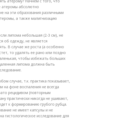
ять атерому? Начнем с того, что
ие атеромы абсолютно
вие на эти образования различными
теромы, а также малигнизацию
сли липома небольшая (2-3 см), не
ся об одежду, не является
ять. В случае же роста (а особенно
стет, то удалять ее рано или поздно
 маленькая, чтобы избежать больших
даленная липома должна быть
следование.
бом случае, т.к. практика показывает,
ии на фоне воспаления не всегда
евато рецидивом (повторным
ану практически никогда не ушивают,
едет к формированию грубого рубца.
вание не имеет капсулы и не
на гистологическое исследование для