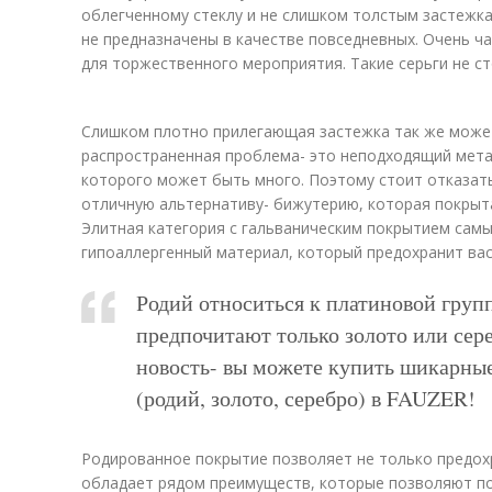
облегченному стеклу и не слишком толстым застежка
не предназначены в качестве повседневных. Очень ч
для торжественного мероприятия. Такие серьги не ст
Слишком плотно прилегающая застежка так же може
распространенная проблема- это неподходящий метал
которого может быть много. Поэтому стоит отказатьс
отличную альтернативу- бижутерию, которая покры
Элитная категория с гальваническим покрытием самы
гипоаллергенный материал, который предохранит вас
Родий относиться к платиновой груп
предпочитают только золото или сере
новость- вы можете купить шикарные
(родий, золото, серебро) в FAUZER!
Родированное покрытие позволяет не только предохр
обладает рядом преимуществ, которые позволяют п