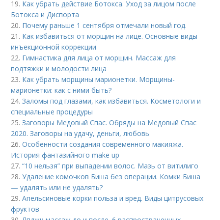
19.
Как убрать действие Ботокса. Уход за лицом после
Ботокса и Диспорта
20.
Почему раньше 1 сентября отмечали новый год.
21.
Как избавиться от морщин на лице. Основные виды
инъекционной коррекции
22.
Гимнастика для лица от морщин. Массаж для
подтяжки и молодости лица
23.
Как убрать морщины марионетки. Морщины-
марионетки: как с ними быть?
24.
Заломы под глазами, как избавиться. Косметологи и
специальные процедуры
25.
Заговоры Медовый Спас. Обряды на Медовый Спас
2020. Заговоры на удачу, деньги, любовь
26.
Особенности создания современного макияжа.
История фантазийного make up
27.
“10 нельзя” при выпадении волос. Мазь от витилиго
28.
Удаление комочков Биша без операции. Комки Биша
— удалять или не удалять?
29.
Апельсиновые корки польза и вред. Виды цитрусовых
фруктов
30.
Лпджи массаж до и после. 6 распространенных