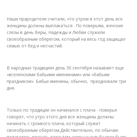
Наши прародители считали, что утром в этот день все
женщины должны выплакаться . По поверьям, женские
слезы в день Веры, Надежды и Любви служили
своеобразным оберегом, который на весь год защищал
семью от бед и несчастий.
В народных традициях день 30 сентября называют еще
«вселенскими бабьими именинами» или «бабьим
праздником». Бабьи именины, обычно, праздновали три
дня.
Только по традиции он начинался с плача - поверья
говорят, что утро этого дня все женщины должны
начинать с громкого плача, который служит
своеобразным оберегом.Действительно, по обычаю
полагалось плакать даже тем, кому на судьбу грех было