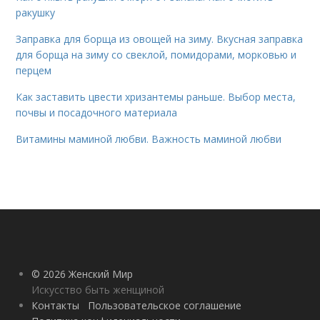
ракушку
Заправка для борща из овощей на зиму. Вкусная заправка
для борща на зиму со свеклой, помидорами, морковью и
перцем
Как заставить цвести хризантемы раньше. Выбор места,
почвы и посадочного материала
Витамины маминой любви. Важность маминой любви
© 2026 Женский Мир
Искусство быть женщиной
Контакты
Пользовательское соглашение