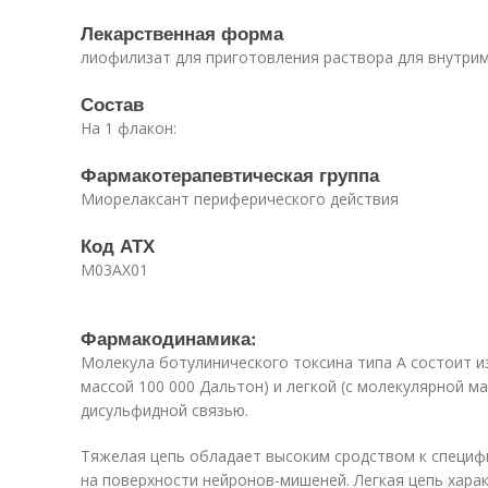
Лекарственная форма
лиофилизат для приготовления раствора для внутри
Состав
На 1 флакон:
Фармакотерапевтическая группа
Миорелаксант периферического действия
Код АТХ
M03AX01
Фармакодинамика:
Молекула ботулинического токсина типа А состоит из
массой 100 000 Дальтон) и легкой (с молекулярной м
дисульфидной связью.
Тяжелая цепь обладает высоким сродством к специ
на поверхности нейронов-мишеней. Легкая цепь хара