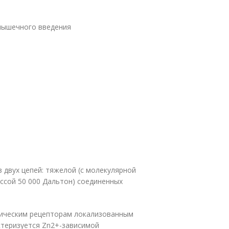
мышечного введения
 двух цепей: тяжелой (с молекулярной
ассой 50 000 Дальтон) соединенных
фическим рецепторам локализованным
ктеризуется Zn
2+
-зависимой