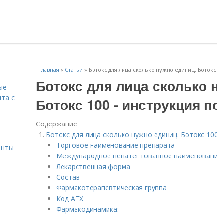
Главная
»
Статьи
»
Ботокс для лица сколько нужно единиц. Боток
Ботокс для лица сколько 
ые
пта с
Ботокс 100 - инструкция 
Содержание
й
Ботокс для лица сколько нужно единиц. Ботокс 10
Торговое наименование препарата
анты
Международное непатентованное наименован
Лекарственная форма
Состав
Фармакотерапевтическая группа
Код АТХ
Фармакодинамика: