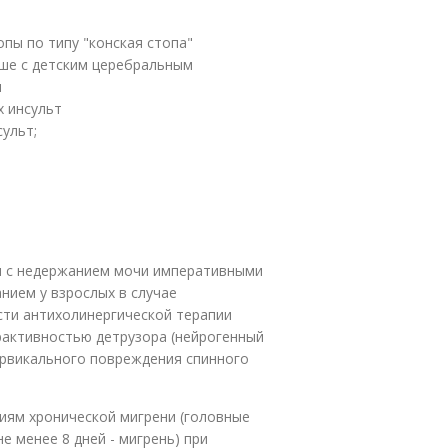
пы по типу "конская стопа"
рше с детским церебральным
и
х инсульт
ульт;
я с недержанием мочи императивными
нием у взрослых в случае
ти антихолинергической терапии
рактивностью детрузора (нейрогенный
ервикального повреждения спинного
иям хронической мигрени (головные
е менее 8 дней - мигрень) при