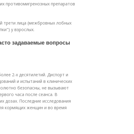
ких противомигренозных препаратов
ей трети лица (межбровных лобных
ки") у взрослых.
Часто задаваемые вопросы
олее 2-х десятилетий. Диспорт и
ований и испытаний в клинических
солютно безопасны, не вызывают
ервого часа после сеанса. В
их дозах. Последние исследования
ля кормящих женщин и во время