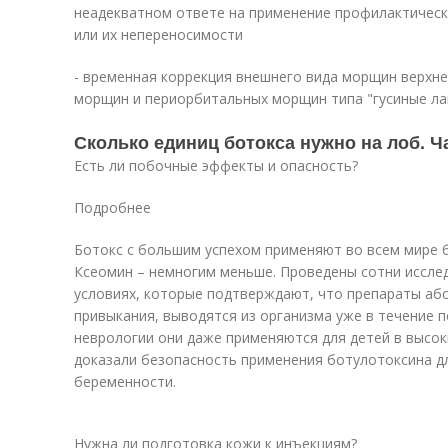
неадекватном ответе на применение профилактичес
или их непереносимости
- временная коррекция внешнего вида морщин верхн
морщин и периорбитальных морщин типа "гусиные лап
Сколько единиц ботокса нужно на лоб. 
Есть ли побочные эффекты и опасность?
Подробнее
Ботокс с большим успехом применяют во всем мире б
Ксеомин – немногим меньше. Проведены сотни исслед
условиях, которые подтверждают, что препараты аб
привыкания, выводятся из организма уже в течение п
неврологии они даже применяются для детей в высок
доказали безопасность применения ботулотоксина д
беременности.
Нужна ли подготовка кожи к инъекциям?