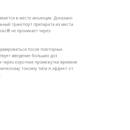
вается в месте инъекции. Доказано
льный транспорт препарата из места
токс® не проникает через
формироваться после повторных
ствует введение больших доз
х через короткие промежутки времени
ническому токсину типа А эффект от
.