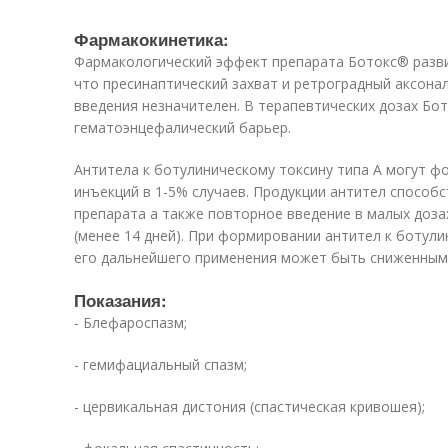
Фармакокинетика:
Фармакологический эффект препарата Ботокс® разви
что пресинаптический захват и ретроградный аксона
введения незначителен. В терапевтических дозах Бо
гематоэнцефалический барьер.
Антитела к ботулиническому токсину типа А могут 
инъекций в 1-5% случаев. Продукции антител способ
препарата а также повторное введение в малых доза
(менее 14 дней). При формировании антител к ботули
его дальнейшего применения может быть сниженным
Показания:
- Блефароспазм;
- гемифациальный спазм;
- цервикальная дистония (спастическая кривошея);