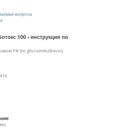
аваемые вопросы
ия
отокс 100 - инструкция по
вом РФ (по grls.rosminzdrav.ru)
рата
ание
екс