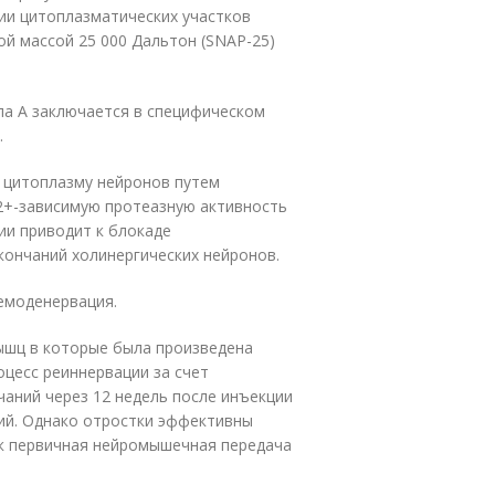
ии цитоплазматических участков
й массой 25 000 Дальтон (SNAP-25)
па А заключается в специфическом
.
в цитоплазму нейронов путем
2+
-зависимую протеазную активность
ии приводит к блокаде
кончаний холинергических нейронов.
емоденервация.
ышц в которые была произведена
цесс реиннервации за счет
аний через 12 недель после инъекции
ий. Однако отростки эффективны
ак первичная нейромышечная передача