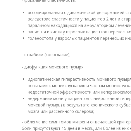
- фокальная спастичность:
ассоциированная с динамической деформацией сто
вследствие спастичности у пациентов 2 лет и ста
параличом находящихся на амбулаторном лечени
запястья и кисти у взрослых пациентов перенесши
голеностопа у взрослых пациентов перенесших инс
- страбизм (косоглазие);
- дисфункция мочевого пузыря:
идиопатическая гиперактивность мочевого пузыр
позывами к мочеиспусканию и частым мочеиспуска
недостаточной эффективности или непереносимос
недержание мочи у пациентов с нейрогенной гипе
мочевой пузырь) в результате хронического субц
мозга или рассеянного склероза;
- облегчение симптомов мигрени отвечающей критер
боли присутствуют 15 дней в месяц или более из них н