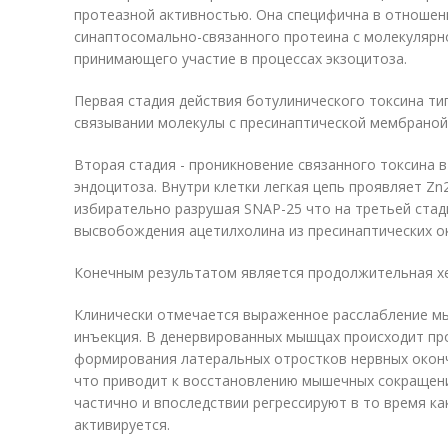
протеазной активностью. Она специфична в отношен
синаптосомально-связанного протеина с молекулярно
принимающего участие в процессах экзоцитоза.
Первая стадия действия ботулинического токсина ти
связывании молекулы с пресинаптической мембраной
Вторая стадия - проникновение связанного токсина 
эндоцитоза. Внутри клетки легкая цепь проявляет Zn
избирательно разрушая SNAP-25 что на третьей стад
высвобождения ацетилхолина из пресинаптических о
Конечным результатом является продолжительная х
Клинически отмечается выраженное расслабление м
инъекция. В денервированных мышцах происходит про
формирования латеральных отростков нервных оконч
что приводит к восстановлению мышечных сокращен
частично и впоследствии регрессируют в то время к
активируется.