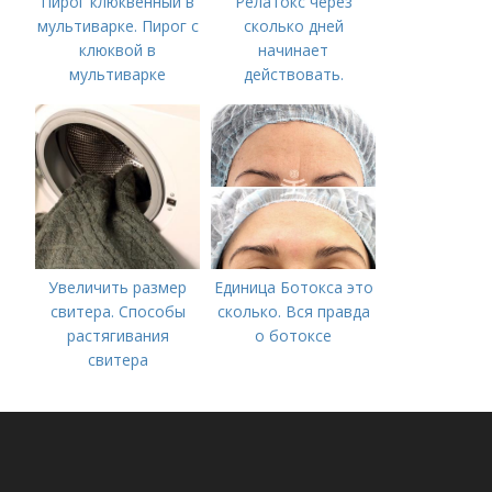
Пирог клюквенный в
Релатокс через
мультиварке. Пирог с
сколько дней
клюквой в
начинает
мультиварке
действовать.
Сравнение с
«Ботоксом»
Увеличить размер
Единица Ботокса это
свитера. Способы
сколько. Вся правда
растягивания
о ботоксе
свитера