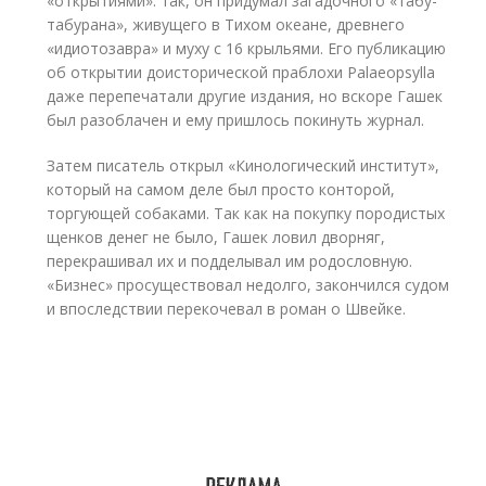
«открытиями»: так, он придумал загадочного «табу-
табурана», живущего в Тихом океане, древнего
«идиотозавра» и муху с 16 крыльями. Его публикацию
об открытии доисторической праблохи Palaeopsylla
даже перепечатали другие издания, но вскоре Гашек
был разоблачен и ему пришлось покинуть журнал.
Затем писатель открыл «Кинологический институт»,
который на самом деле был просто конторой,
торгующей собаками. Так как на покупку породистых
щенков денег не было, Гашек ловил дворняг,
перекрашивал их и подделывал им родословную.
«Бизнес» просуществовал недолго, закончился судом
и впоследствии перекочевал в роман о Швейке.