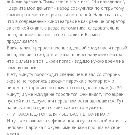
добрые времена: "Выключите эту х-ню!", "Эй начальник!",
"Верните мои деньги!" - народ соскучился по открытому
самовыражению и отрывался по-полной. Надо сказать,
что в современных кинотеатрах не как раньше оператор
за стенкой сидит, а везде автоматика, следовательно
негодование зала никто не слышит и Бэтмен
продолжается.
Вакханалию прервал парень сидевший сзади нас и первый
догадавшийся сходить и сказать персоналу кинотеатра
что фильм не тот. Экран погас - видимо нужно время на
замену пленки.
В эту минуту происходит следующее: в зал со стороны
экрана не торопясь заходит парочка с попкорном и
пивом, не торопясь потому что опоздала в хлам (на 30
минут) и уже никуда не торопится. Они видят, что экран
пустой и в недоумении перед ним останавливаются. Тут
на весь зал раздается крик какого-то мужика:
- НУ НАКОНЕЦ-ТО! ! БЛЯ! - БЕЗ ВАС НЕ НАЧИНАЛИ!!!
И тут же включается фильм под оглушительный ржач ста
человек. Парочка с охуевшими лицами прошла на свои
места.