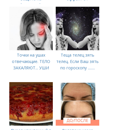
рябиновые бусы
Ботулотоксина
Точки на ушах
Теща телец зять
отвечающие. ТЕЛО
телец. Если Ваш зять
ЗАКАЛЯЮТ... УШИ
по гороскопу ........