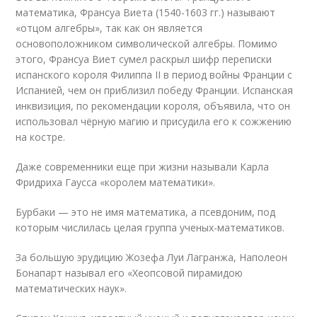
математика, Франсуа Виета (1540-1603 гг.) называют
«отцом алгебры», так как он является
основоположником символической алгебры. Помимо
этого, Франсуа Виет сумел раскрыл шифр переписки
испанского короля Филиппа II в период войны Франции с
Испанией, чем он приблизил победу Франции. Испанская
инквизиция, по рекомендации короля, объявила, что он
использовал чёрную магию и присудила его к сожжению
на костре.
Даже современники еще при жизни называли Карла
Фридриха Гаусса «королем математики».
Бурбаки — это не имя математика, а псевдоним, под
которым числилась целая группа ученых-математиков.
За большую эрудицию Жозефа Луи Лагранжа, Наполеон
Бонапарт называл его «Хеопсовой пирамидою
математических наук».