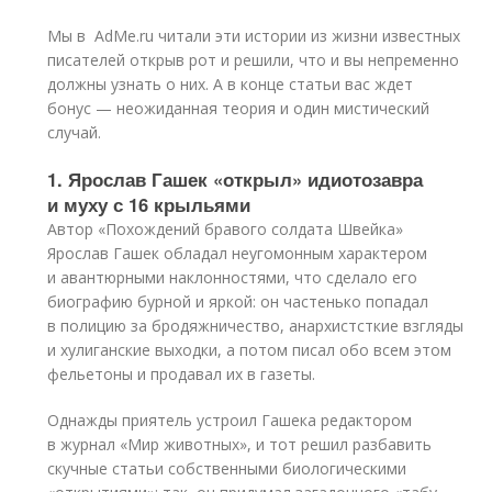
Мы в AdMe.ru читали эти истории из жизни известных
писателей открыв рот и решили, что и вы непременно
должны узнать о них. А в конце статьи вас ждет
бонус — неожиданная теория и один мистический
случай.
1. Ярослав Гашек «открыл» идиотозавра
и муху с 16 крыльями
Автор «Похождений бравого солдата Швейка»
Ярослав Гашек обладал неугомонным характером
и авантюрными наклонностями, что сделало его
биографию бурной и яркой: он частенько попадал
в полицию за бродяжничество, анархистсткие взгляды
и хулиганские выходки, а потом писал обо всем этом
фельетоны и продавал их в газеты.
Однажды приятель устроил Гашека редактором
в журнал «Мир животных», и тот решил разбавить
скучные статьи собственными биологическими