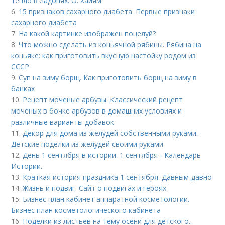
тепло в ладонях. О. Хайям
6.
15 признаков сахарного диабета. Первые признаки
сахарного диабета
7.
На какой картинке изображен поцелуй?
8.
Что можно сделать из коньячной рябины. Рябина на
коньяке: как приготовить вкусную настойку родом из
СССР
9.
Суп на зиму борщ. Как приготовить борщ на зиму в
банках
10.
Рецепт моченые арбузы. Классический рецепт
моченых в бочке арбузов в домашних условиях и
различные варианты добавок
11.
Декор для дома из желудей собственными руками.
Детские поделки из желудей своими руками
12.
День 1 сентября в истории. 1 сентября - Календарь
Истории.
13.
Краткая история праздника 1 сентября. Давным-давно
14.
Жизнь и подвиг. Сайт о подвигах и героях
15.
Бизнес план кабинет аппаратной косметологии.
Бизнес план косметологического кабинета
16.
Поделки из листьев на тему осени для детского..