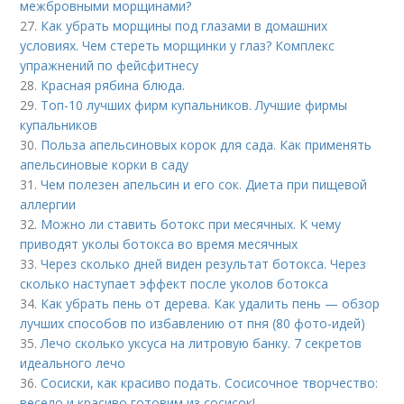
межбровными морщинами?
27.
Как убрать морщины под глазами в домашних
условиях. Чем стереть морщинки у глаз? Комплекс
упражнений по фейсфитнесу
28.
Красная рябина блюда.
29.
Топ-10 лучших фирм купальников. Лучшие фирмы
купальников
30.
Польза апельсиновых корок для сада. Как применять
апельсиновые корки в саду
31.
Чем полезен апельсин и его сок. Диета при пищевой
аллергии
32.
Можно ли ставить ботокс при месячных. К чему
приводят уколы ботокса во время месячных
33.
Через сколько дней виден результат ботокса. Через
сколько наступает эффект после уколов ботокса
34.
Как убрать пень от дерева. Как удалить пень — обзор
лучших способов по избавлению от пня (80 фото-идей)
35.
Лечо сколько уксуса на литровую банку. 7 секретов
идеального лечо
36.
Сосиски, как красиво подать. Сосисочное творчество:
весело и красиво готовим из сосисок!