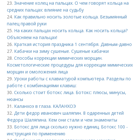
23.
Значение колец на пальцах. О чем говорят кольца на
средних пальцах: влияние на судьбу
24.
Как правильно носить золотые кольца. Безымянный
палец правой руки
25.
На каких пальцах носить кольца. Как носить кольца?
Объясняем на пальцах!
26.
Краткая история праздника 1 сентября. Давным-давно
27.
Кабачки на зиму сушеные. Сушеные кабачки
28.
Способы коррекции мимических морщин.
Косметологические процедуры для коррекции мимических
морщин и омоложения лица
29.
Уроки работы с клавиатурой компьютера. Разделы по
работе с комбинациями клавиш:
30.
Сколько стоит ботокс лица. Ботокс: плюсы, минусы,
нюансы
31.
Каланхоэ в глаза. КАЛАНХОЭ
32.
Дети федор иванович шаляпин. 8 одаренных детей
Федора Шаляпина. Кем они стали и чем знамениты
33.
Ботокс для лица сколько нужно единиц. Ботокс 100 -
инструкция по применению