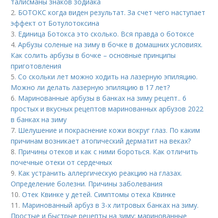
талисманы знаков зодиака
2.
БОТОКС когда виден результат. За счет чего наступает
эффект от Ботулотоксина
3.
Единица Ботокса это сколько. Вся правда о ботоксе
4.
Арбузы соленые на зиму в бочке в домашних условиях.
Как солить арбузы в бочке – основные принципы
приготовления
5.
Со скольки лет можно ходить на лазерную эпиляцию.
Можно ли делать лазерную эпиляцию в 17 лет?
6.
Маринованные арбузы в банках на зиму рецепт.. 6
простых и вкусных рецептов маринованных арбузов 2022
в банках на зиму
7.
Шелушение и покраснение кожи вокруг глаз. По каким
причинам возникает атопический дерматит на веках?
8.
Причины отеков и как с ними бороться. Как отличить
почечные отеки от сердечных
9.
Как устранить аллергическую реакцию на глазах.
Определение болезни. Причины заболевания
10.
Отек Квинке у детей. Симптомы отека Квинке
11.
Маринованный арбуз в 3-х литровых банках на зиму.
Простые и быстрые рецепты на зиму: маринованные