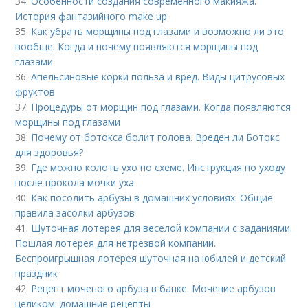
34.
Особенности создания современного макияжа.
История фантазийного make up
35.
Как убрать морщины под глазами и возможно ли это
вообще. Когда и почему появляются морщины под
глазами
36.
Апельсиновые корки польза и вред. Виды цитрусовых
фруктов
37.
Процедуры от морщин под глазами. Когда появляются
морщины под глазами
38.
Почему от ботокса болит голова. Вреден ли Ботокс
для здоровья?
39.
Где можно колоть ухо по схеме. Инструкция по уходу
после прокола мочки уха
40.
Как посолить арбузы в домашних условиях. Общие
правила засолки арбузов
41.
Шуточная лотерея для веселой компании с заданиями.
Пошлая лотерея для нетрезвой компании.
Беспроигрышная лотерея шуточная на юбилей и детский
праздник
42.
Рецепт моченого арбуза в банке. Мочение арбузов
целиком: домашние рецепты