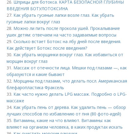
26.
Шприцы для ботокса. КАРТА БЕЗОПАСНОЙ ГЛУБИНЫ
ВВЕДЕНИЯ БОТУЛОТОКСИНА
27.
Как убрать гусиные лапки возле глаз. Как убрать
гусиные лапки вокруг глаз
28.
Можно ли пить после прокола ушей. Прокалывание
ушек детям: отвечаем на часто задаваемые вопросы
29.
Сколько встает Ботокс на лбу дней после введения.
Как действует Ботокс после введения?
30.
Как убрать морщинки вокруг глаз. Как избавиться от
морщин вокруг глаз
31.
Массаж от отечности лица. Мешки под глазами —, как
образуются и какие бывают
32.
Морщины под глазами, что делать посл. Американская
блефаропластика Фраксель
33.
Как часто нужно делать LPG массаж. Подробно о LPG-
массаже
34.
Как убрать пень от дерева. Как удалить пень — обзор
лучших способов по избавлению от пня (80 фото-идей)
35.
Витамины, какие на что влияют. Витамины: как
влияют на организм человека, в каких продуктах искать
36.
Как очистить морские ракушки.