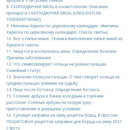
арбузы в 3 литровых банках
8.
СКИПИДАРНАЯ МАЗЬ в косметологии. Описание
препарата СКИПИДАРНАЯ МАЗЬ (UNGUENTUM
TEREBENTHINAE)
9.
Именины Кирилл по церковному календарю. Именины
Кирилла по церковному календарю. Список святых
10.
Все о папье-маше. Техника выполнения папье-маше из
бумаги и газеты
11.
Чешутся и воспалились веки. Определение болезни.
Причины заболевания
12.
Что символизируют кольца на разных пальцах.
Семейный статус
13.
Значение колец на пальцах. О чем говорят кольца на
средних пальцах: влияние на судьбу
14.
Лицо после ботокса. Определение ботокса
15.
Соление арбуза в банки холодным и горячим
рассолом. Соленые арбузы на скорую руку -
приготовление в домашних условиях
16.
Суповые заправки на зиму рецепты борщ. 8 простых
ПОШАГОВЫХ рецептов заправки для борща на зиму 2021
с фото