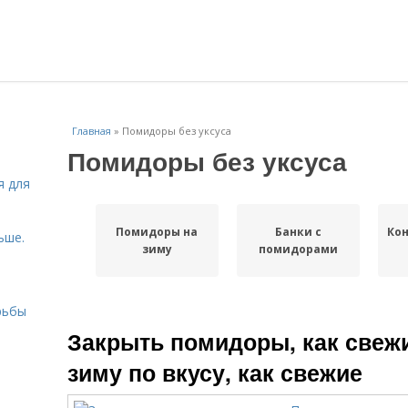
Главная
»
Помидоры без уксуса
Помидоры без уксуса
я для
Помидоры на
Банки с
Ко
ьше.
зиму
помидорами
рьбы
Закрыть помидоры, как свеж
зиму по вкусу, как свежие