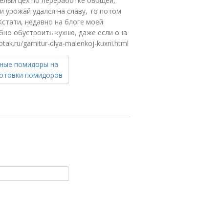
целый цех по переработке овощей,
и урожай удался на славу, то потом
Кстати, недавно на блоге моей
бно обустроить кухню, даже если она
k.ru/garnitur-dlya-malenkoj-kuxni.html