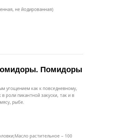
енная, не йодированная)
 помидоры. Помидоры
ым угощением как к повседневному,
 в роли пикантной закуски, так и в
мясу, рыбе.
 головки;Масло растительное – 100