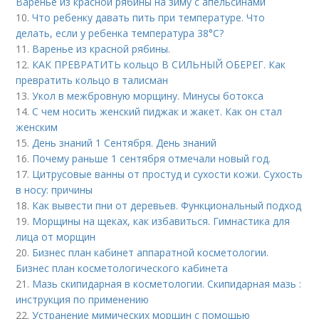
Варенье из красной рябины на зиму с апельсинами
10.
Что ребенку давать пить при температуре. Что
делать, если у ребенка температура 38°С?
11.
Варенье из красной рябины.
12.
КАК ПРЕВРАТИТЬ кольцо В СИЛЬНЫЙ ОБЕРЕГ. Как
превратить кольцо в талисман
13.
Укол в межбровную морщину. Минусы ботокса
14.
С чем носить женский пиджак и жакет. Как он стал
женским
15.
День знаний 1 Сентября. День знаний
16.
Почему раньше 1 сентября отмечали новый год.
17.
Цитрусовые ванны от простуд и сухости кожи. Сухость
в носу: причины
18.
Как вывести пни от деревьев. Функциональный подход
19.
Морщины на щеках, как избавиться. Гимнастика для
лица от морщин
20.
Бизнес план кабинет аппаратной косметологии.
Бизнес план косметологического кабинета
21.
Мазь скипидарная в косметологии. Скипидарная мазь :
инструкция по применению
22.
Устранение мимических морщин с помощью