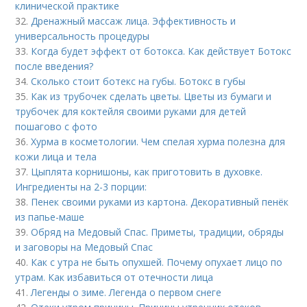
клинической практике
32.
Дренажный массаж лица. Эффективность и
универсальность процедуры
33.
Когда будет эффект от ботокса. Как действует Ботокс
после введения?
34.
Сколько стоит ботекс на губы. Ботокс в губы
35.
Как из трубочек сделать цветы. Цветы из бумаги и
трубочек для коктейля своими руками для детей
пошагово с фото
36.
Хурма в косметологии. Чем спелая хурма полезна для
кожи лица и тела
37.
Цыплята корнишоны, как приготовить в духовке.
Ингредиенты на 2-3 порции:
38.
Пенек своими руками из картона. Декоративный пенёк
из папье-маше
39.
Обряд на Медовый Спас. Приметы, традиции, обряды
и заговоры на Медовый Спас
40.
Как с утра не быть опухшей. Почему опухает лицо по
утрам. Как избавиться от отечности лица
41.
Легенды о зиме. Легенда о первом снеге