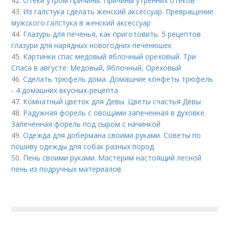
42.
Отеки утром причины. Причины утренних отеков
43.
Из галстука сделать женский аксессуар. Превращение
мужского галстука в женский аксессуар
44.
Глазурь для печенья, как приготовить. 5 рецептов
глазури для нарядных новогодних печенюшек
45.
Картинки спас медовый яблочный ореховый. Три
Спаса в августе: Медовый, Яблочный, Ореховый
46.
Сделать трюфель дома. Домашние конфеты трюфель
- 4 домашних вкусных-рецепта
47.
Комнатный цветок для Девы. Цветы счастья Девы
48.
Радужная форель с овощами запеченная в духовке.
Запеченная форель под сыром с начинкой
49.
Одежда для добермана своими руками. Советы по
пошиву одежды для собак разных пород
50.
Пень своими руками. Мастерим настоящий лесной
пень из подручных материалов