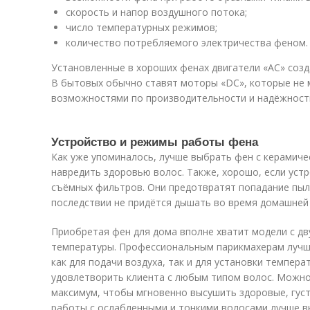
скорость и напор воздушного потока;
число температурных режимов;
количество потребляемого электричества феном.
Установленные в хороших фенах двигатели «AC» соз
В бытовых обычно ставят моторы «DC», которые не 
возможностями по производительности и надёжност
Устройство и режимы работы фена
Как уже упоминалось, лучше выбрать фен с керамиче
навредить здоровью волос. Также, хорошо, если уст
съёмных фильтров. Они предотвратят попадание пыл
последствии не придётся дышать во время домашней 
Приобретая фен для дома вполне хватит модели с д
температуры. Профессиональным парикмахерам лучш
как для подачи воздуха, так и для установки темпера
удовлетворить клиента с любым типом волос. Можно
максимум, чтобы мгновенно высушить здоровые, густ
работы с ослабленными и тонкими волосами лучше 