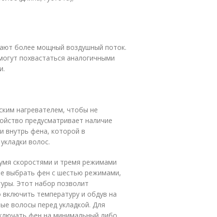
дают более мощный воздушный поток.
могут похвастаться аналогичными
и.
ским нагревателем, чтобы не
ройство предусматривает наличие
и внутрь фена, которой в
укладки волос.
вумя скоростями и тремя режимами
е выбрать фен с шестью режимами,
туры. Этот набор позволит
 включить температуру и обдув на
ые волосы перед укладкой. Для
включать фен на минимальный либо