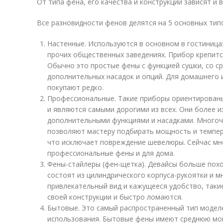
От типа фена, его качества и конструкции зависят и
Все разновидности фенов делятся на 5 основных тип
Настенные. Используются в основном в гостиницах
прочих общественных заведениях. Прибор крепитс
Обычно это простые фены с функцией сушки, со с
дополнительных насадок и опций. Для домашнего
покупают редко.
Профессиональные. Такие приборы ориентированы
и являются самыми дорогими из всех. Они более 
дополнительными функциями и насадками. Многоч
позволяют мастеру подбирать мощность и темпера
что исключает повреждение шевелюры. Сейчас мн
профессиональные фены и для дома.
Фены-стайлеры (фен-щетка). Девайсы больше похо
состоят из цилиндрического корпуса-рукоятки и м
привлекательный вид и кажущееся удобство, так
своей конструкции и быстро ломаются.
Бытовые. Это самый распространенный тип модел
использования. Бытовые фены имеют среднюю мо