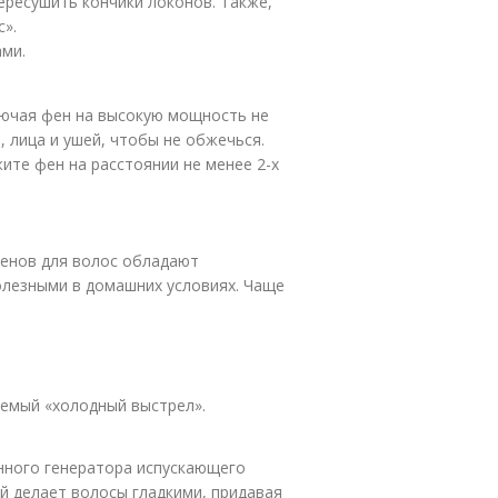
ересушить кончики локонов. Также,
».
ми.
лючая фен на высокую мощность не
 лица и ушей, чтобы не обжечься.
ите фен на расстоянии не менее 2-х
енов для волос обладают
лезными в домашних условиях. Чаще
аемый «холодный выстрел».
нного генератора испускающего
й делает волосы гладкими, придавая