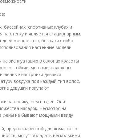
 возможности.
ов:
, бассейнах, спортивных клубах и
я на стенку и является стационарным.
редней мощностью, без каких-либо
 использования настенные модели
 на эксплуатацию в салонах красоты
износостойкие, мощные, наделены
исленные настройки девайса
туру воздуха под каждый тип волос,
огие девушки покупают
жи на плойку, чем на фен. Они
ножества насадок. Несмотря на
ие фены не бывают мощными ввиду
ей, предназначенный для домашнего
щность, могут обладать несколькими