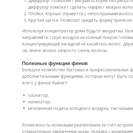
Диффузор. Позволяет высушить корни без риска п
диффузор поможет сделать «эффект мокрых волос
Плойка. Хорошо справится с непослушными волоса
Круглая щётка. Позволит придать форму причёске.
Используя концентратор дома будьте аккуратны. Вк
направляйте струю воздуха на кожный покров головы,
Концентрирующей насадкой не касайтесь волос. Держ
см, иначе можно запросто сжечь волосы.
Полезные функции фенов
Большое количество бытовых и профессиональных ф
дополнительными функциями, которые могут быть по
всего у фенов бывает:
озонатор;
ионизатор;
мгновенная подача холодного воздуха, так назыв
Возможность ионизации реализована за счёт встрое
отрицательно заряженные ионы. Укладка с ионизацие