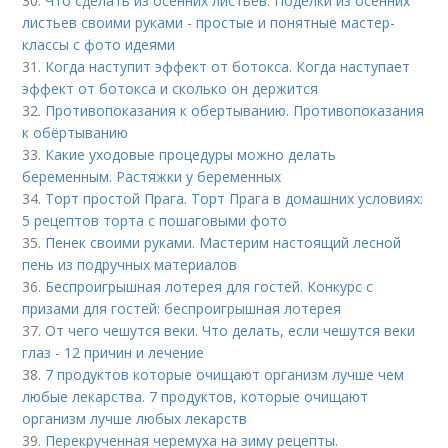
30.
Что сделать из осенних листьев. Поделки из осенних
листьев своими руками - простые и понятные мастер-
классы с фото идеями
31.
Когда наступит эффект от ботокса. Когда наступает
эффект от ботокса и сколько он держится
32.
Противопоказания к обертыванию. Противопоказания
к обёртыванию
33.
Какие уходовые процедуры можно делать
беременным. Растяжки у беременных
34.
Торт простой Прага. Торт Прага в домашних условиях:
5 рецептов торта с пошаговыми фото
35.
Пенек своими руками. Мастерим настоящий лесной
пень из подручных материалов
36.
Беспроигрышная лотерея для гостей. Конкурс с
призами для гостей: беспроигрышная лотерея
37.
От чего чешутся веки. Что делать, если чешутся веки
глаз - 12 причин и лечение
38.
7 продуктов которые очищают организм лучше чем
любые лекарства. 7 продуктов, которые очищают
организм лучше любых лекарств
39.
Перекрученная черемуха на зиму рецепты.