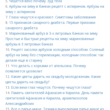
5.
Чешется веко почему. Зуд тела
6.
Арбузы на зиму в банках рецепт с аспирином. Арбузы на
зиму с аспирином
7.
Глаза чешутся и краснеют. Симптомы заболевания
8.
15 признаков сахарного диабета. Первые признаки
сахарного диабета
9.
Маринованный арбуз в 3-х литровых банках на зиму.
Простые и быстрые рецепты на зиму: маринованные
арбузы в 3 литровых банках
10.
Рецепт засолки арбузов холодным способом. Соленый
арбуз на зиму без стерилизации, холодным способом: так
делали еще в старину
11.
Что делать с корками от апельсина. Почему
появляется целлюлит
12.
Какие цветы дарить на свадьбу молодоженам. Какие
цветы дарить на свадьбу?
13.
Если веки глаз чешутся. Почему чешутся глаза?
14.
Память святителей Афанасия и Кирилла. День памяти
святителей Афанасия и Кирилла, архиепископов
Александрийских
15.
Все о папье-маше. Техника выполнения папье-маше из