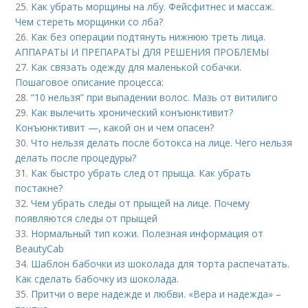
25.
Как убрать морщины на лбу. Фейсфитнес и массаж.
Чем стереть морщинки со лба?
26.
Как без операции подтянуть нижнюю треть лица.
АППАРАТЫ И ПРЕПАРАТЫ ДЛЯ РЕШЕНИЯ ПРОБЛЕМЫ
27.
Как связать одежду для маленькой собачки.
Пошаговое описание процесса:
28.
“10 нельзя” при выпадении волос. Мазь от витилиго
29.
Как вылечить хронический конъюнктивит?
Конъюнктивит —, какой он и чем опасен?
30.
Что нельзя делать после ботокса на лице. Чего нельзя
делать после процедуры?
31.
Как быстро убрать след от прыща. Как убрать
постакне?
32.
Чем убрать следы от прыщей на лице. Почему
появляются следы от прыщей
33.
Нормальный тип кожи. Полезная информация от
BeautyCab
34.
Шаблон бабочки из шоколада для торта распечатать.
Как сделать бабочку из шоколада.
35.
Притчи о вере надежде и любви. «Вера и надежда» –