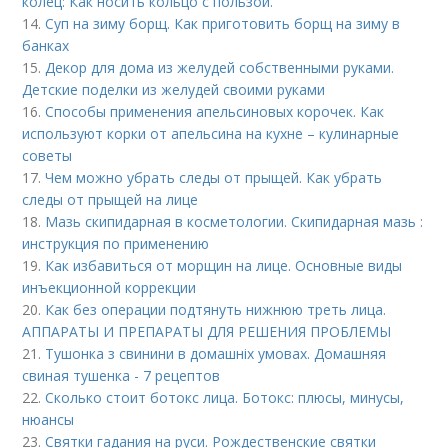
колец: Как носить кольцо с пользой.
14.
Суп на зиму борщ. Как приготовить борщ на зиму в
банках
15.
Декор для дома из желудей собственными руками.
Детские поделки из желудей своими руками
16.
Способы применения апельсиновых корочек. Как
используют корки от апельсина на кухне – кулинарные
советы
17.
Чем можно убрать следы от прыщей. Как убрать
следы от прыщей на лице
18.
Мазь скипидарная в косметологии. Скипидарная мазь :
инструкция по применению
19.
Как избавиться от морщин на лице. Основные виды
инъекционной коррекции
20.
Как без операции подтянуть нижнюю треть лица.
АППАРАТЫ И ПРЕПАРАТЫ ДЛЯ РЕШЕНИЯ ПРОБЛЕМЫ
21.
Тушонка з свинини в домашніх умовах. Домашняя
свиная тушенка - 7 рецептов
22.
Сколько стоит ботокс лица. Ботокс: плюсы, минусы,
нюансы
23.
Святки гадания на руси. Рождественские святки