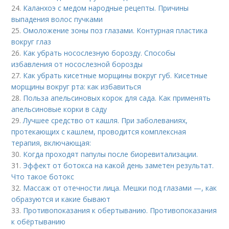
24.
Каланхоэ с медом народные рецепты. Причины
выпадения волос пучками
25.
Омоложение зоны поз глазами. Контурная пластика
вокруг глаз
26.
Как убрать носослезную борозду. Способы
избавления от носослезной борозды
27.
Как убрать кисетные морщины вокруг губ. Кисетные
морщины вокруг рта: как избавиться
28.
Польза апельсиновых корок для сада. Как применять
апельсиновые корки в саду
29.
Лучшее средство от кашля. При заболеваниях,
протекающих с кашлем, проводится комплексная
терапия, включающая:
30.
Когда проходят папулы после биоревитализации.
31.
Эффект от ботокса на какой день заметен результат.
Что такое ботокс
32.
Массаж от отечности лица. Мешки под глазами —, как
образуются и какие бывают
33.
Противопоказания к обертыванию. Противопоказания
к обёртыванию