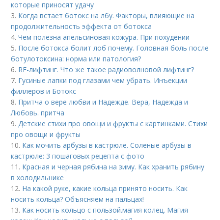
которые приносят удачу
3.
Когда встает ботокс на лбу. Факторы, влияющие на
продолжительность эффекта от ботокса
4.
Чем полезна апельсиновая кожура. При похудении
5.
После ботокса болит лоб почему. Головная боль после
ботулотоксина: норма или патология?
6.
RF-лифтинг. Что же такое радиоволновой лифтинг?
7.
Гусиные лапки под глазами чем убрать. Инъекции
филлеров и Ботокс
8.
Притча о вере любви и Надежде. Вера, Надежда и
Любовь. притча
9.
Детские стихи про овощи и фрукты с картинками. Стихи
про овощи и фрукты
10.
Как мочить арбузы в кастрюле. Соленые арбузы в
кастрюле: 3 пошаговых рецепта с фото
11.
Красная и черная рябина на зиму. Как хранить рябину
в холодильнике
12.
На какой руке, какие кольца принято носить. Как
носить кольца? Объясняем на пальцах!
13.
Как носить кольцо с пользой. магия колец. Магия