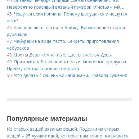
44.
Вязаный пэчворк спицами схемы осенние листья.
Невероятно красивый вязаный пэчворк «Листья». МК…
45.
Чешутся веки причина. Почему шелушатся и чешутся
веки?
46.
Как перешить платье в блузку. Вдохновение старой
рубашкой
47.
Чебуреки на воде тесто. Секреты приготовления
чебуреков
48.
Цветы Девы комнатные. Цветы счастья Девы
49.
При каких заболеваниях нельзя молочные продукты.
Преимущества коровьего молока
50.
Что делать с сушеными кабачками. Правила сушения
Популярные материалы
Из старых вещей вязаных вещей. Поделки из старых
вещей – 25 лучших идей, которые вам точно понравятся