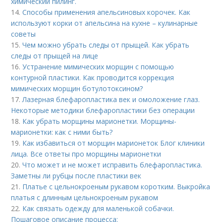
химический пилинг.
14.
Способы применения апельсиновых корочек. Как
используют корки от апельсина на кухне – кулинарные
советы
15.
Чем можно убрать следы от прыщей. Как убрать
следы от прыщей на лице
16.
Устранение мимических морщин с помощью
контурной пластики. Как проводится коррекция
мимических морщин ботулотоксином?
17.
Лазерная блефаропластика век и омоложение глаз.
Некоторые методики блефаропластики без операции
18.
Как убрать морщины марионетки. Морщины-
марионетки: как с ними быть?
19.
Как избавиться от морщин марионеток Блог клиники
лица. Все ответы про морщины марионетки
20.
Что может и не может исправить блефаропластика.
Заметны ли рубцы после пластики век
21.
Платье с цельнокроеным рукавом коротким. Выкройка
платья с длинным цельнокроеным рукавом
22.
Как связать одежду для маленькой собачки.
Пошаговое описание процесса: