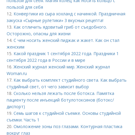
пользой для себя. Магия колец: как носить кольцо с
пользой для себя
12.
Конвертики из сыра хохланд с начинкой. Праздничная
закуска «Сырные рулетики» 3 вкусных рецепта!
13.
Как отличить ядовитый гриб от съедобного.
Осторожно, опасны для жизни
14.
С чем носить женский пиджак и жакет. Как он стал
женским
15.
Какой праздник 1 сентября 2022 года. Праздники 1
сентября 2022 года в России и в мире
16.
Женский журнал женский мир. Женский журнал
Woman.ru
17.
Как выбрать комплект студийного света. Как выбрать
студийный свет, от чего зависит выбор
18.
Сколько нельзя лежать после ботокса. Памятка
пациенту после инъекций ботулотоксинов (ботокс/
диспорт)
19.
Семь шагов к студийной съемке. Основы студийной
съемки. Часть 1
20.
Омоложение зоны поз глазами. Контурная пластика
вокруг глаз