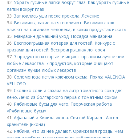
32.
Убрать гусиные лапки вокруг глаз. Как убрать гусиные
лапки вокруг глаз
33.
Загноились уши после прокола. Лечение
34.
Витамины, какие на что влияют. Витамины: как
влияют на организм человека, в каких продуктах искать
35.
Мандарин домашний уход. Посадка мандарина
36.
Беспроигрышная лотерея для гостей. Конкурс с
призами для гостей: беспроигрышная лотерея
37.
7 продуктов которые очищают организм лучше чем
любые лекарства. 7 продуктов, которые очищают
организм лучше любых лекарств
38.
Соломонова петля крючком схема. Пряжа VALENCIA
VELLOSO
39.
Сколько соли и сахара на литр томатного сока для
лечо. Лечо из болгарского перца с томатным соком
40.
Рябиновые бусы для чего. Творческая работа
«Рябиновые бусы»
41.
Афанасий и Кирилл икона. Святой Кирилл - Ангел-
хранитель (икона)
42.
Рябина, что из нее делают. Оранжевая гроздь. Чем
полезна рябина и что можно из неё приготовить