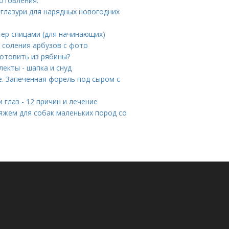
готовления:
 глазури для нарядных новогодних
тер спицами (для начинающих)
о соления арбузов с фото
готовить из рябины?
екты - шапка и снуд
. Запеченная форель под сыром с
 глаз - 12 причин и лечение
яжем для собак маленьких пород со