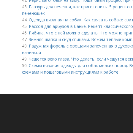
42.
Редис заготовки на зиму. Пошаговый процесс при
43.
Глазурь для печенья, как приготовить. 5 рецептов
печенюшек
44.
Одежда вязаная на собак. Как связать собаке сви
45.
Рассол для арбузов в банке. Рецепт классическог
46.
Рябина, что с ней можно сделать. Что можно при
47.
Зимняя шапка и снуд спицами. Вяжем теплые компл
48.
Радужная форель с овощами запеченная в духовке
начинкой
49.
Чешется веко глаза. Что делать, если чешутся веки
50.
Схемы вязания одежды для собак мелких пород. В
схемами и пошаговыми инструкциями к работе