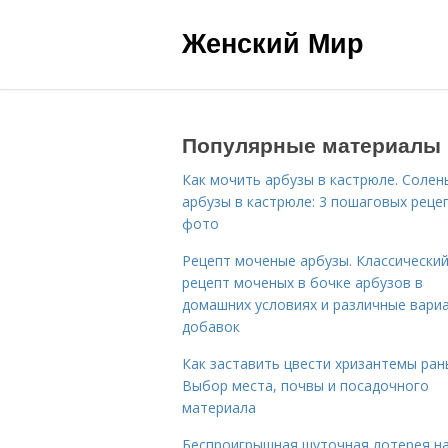
Женский Мир
Популярные материалы
Как мочить арбузы в кастрюле. Солен
арбузы в кастрюле: 3 пошаговых реце
фото
Рецепт моченые арбузы. Классически
рецепт моченых в бочке арбузов в
домашних условиях и различные вари
добавок
Как заставить цвести хризантемы ран
Выбор места, почвы и посадочного
материала
Беспроигрышная шуточная лотерея н