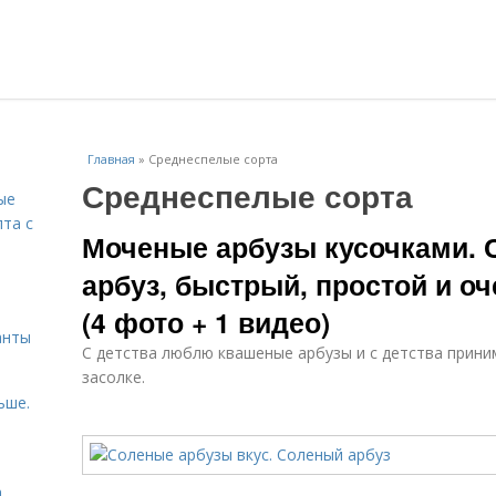
Главная
»
Среднеспелые сорта
Среднеспелые сорта
ые
пта с
Моченые арбузы кусочками. 
арбуз, быстрый, простой и оч
й
(4 фото + 1 видео)
анты
С детства люблю квашеные арбузы и с детства прини
засолке.
ьше.
а