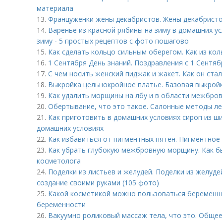
материала
13.
Француженки жены декабристов. Жены декабрист
14.
Варенье из красной рябины на зиму в домашних ус
зиму - 5 простых рецептов с фото пошагово
15.
Как сделать кольцо сильным оберегом. Как из кол
16.
1 Сентября День знаний. Поздравления с 1 Сентяб
17.
С чем носить женский пиджак и жакет. Как он ста
18.
Выкройка цельнокройное платье. Базовая выкрой
19.
Как удалить морщины на лбу и в области межбро
20.
Обертывание, что это такое. Салонные методы л
21.
Как приготовить в домашних условиях сироп из ш
домашних условиях
22.
Как избавиться от пигментных пятен. Пигментное
23.
Как убрать глубокую межбровную морщину. Как 
косметолога
24.
Поделки из листьев и желудей. Поделки из желуде
создание своими руками (105 фото)
25.
Какой косметикой можно пользоваться беременн
беременности
26.
Вакуумно роликовый массаж тела, что это. Обще