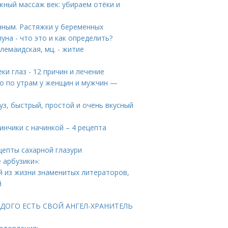
ный массаж век: убираем отёки и
нным. Растяжки у беременных
уна - что это и как определить?
емаидская, мц. - житие
ки глаз - 12 причин и лечение
цо по утрам у женщин и мужчин —
уз, быстрый, простой и очень вкусный
инчики с начинкой – 4 рецепта
цепты сахарной глазури
 арбузики»:
й из жизни знаменитых литераторов,
й
КАЖДОГО ЕСТЬ СВОЙ АНГЕЛ-ХРАНИТЕЛЬ