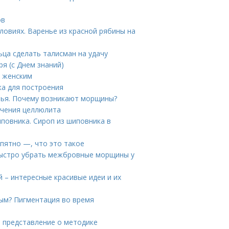
ов
ловиях. Варенье из красной рябины на
ьца сделать талисман на удачу
ря (с Днем знаний)
л женским
ка для построения
вья. Почему возникают морщины?
ечения целлюлита
иповника. Сироп из шиповника в
 пятно —, что это такое
быстро убрать межбровные морщины у
й – интересные красивые идеи и их
ым? Пигментация во время
е представление о методике