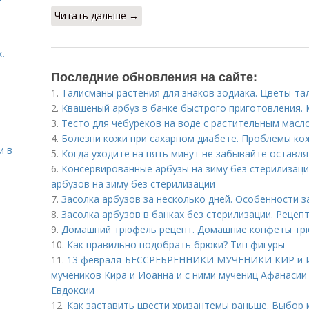
Читать дальше →
.
Последние обновления на сайте:
1.
Талисманы растения для знаков зодиака. Цветы-та
2.
Квашеный арбуз в банке быстрого приготовления. 
3.
Тесто для чебуреков на воде с растительным масло
4.
Болезни кожи при сахарном диабете. Проблемы ко
и в
5.
Когда уходите на пять минут не забывайте оставля
6.
Консервированные арбузы на зиму без стерилизац
арбузов на зиму без стерилизации
7.
Засолка арбузов за несколько дней. Особенности з
8.
Засолка арбузов в банках без стерилизации. Рецеп
9.
Домашний трюфель рецепт. Домашние конфеты трю
10.
Как правильно подобрать брюки? Тип фигуры
11.
13 февраля-БЕССРЕБРЕННИКИ МУЧЕНИКИ КИР и И
мучеников Кира и Иоанна и с ними мучениц Афанасии
Евдоксии
12.
Как заставить цвести хризантемы раньше. Выбор 