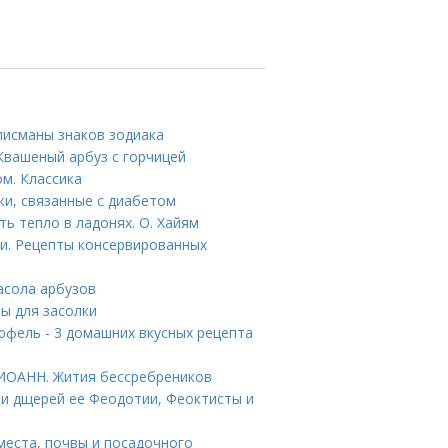
лисманы знаков зодиака
Квашеный арбуз с горчицей
м. Классика
жи, связанные с диабетом
ть тепло в ладонях. О. Хайям
ии. Рецепты консервированных
асола арбузов
ты для засолки
фель - 3 домашних вкусных рецепта
ОАНН. Жития бессребреников
 и дщерей ее Феодотии, Феоктисты и
места, почвы и посадочного