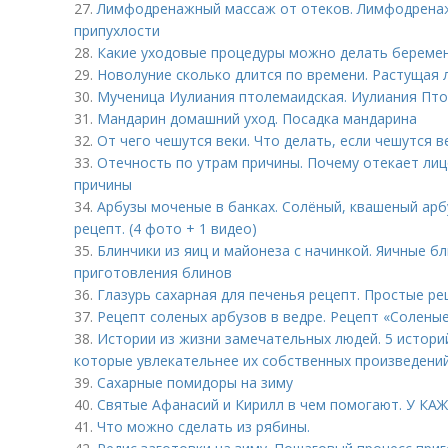
27.
Лимфодренажный массаж от отеков. Лимфодренаж
припухлости
28.
Какие уходовые процедуры можно делать береме
29.
Новолуние сколько длится по времени. Растущая л
30.
Мученица Иулиания птолемаидская. Иулиания Птол
31.
Мандарин домашний уход. Посадка мандарина
32.
От чего чешутся веки. Что делать, если чешутся ве
33.
Отечность по утрам причины. Почему отекает ли
причины
34.
Арбузы моченые в банках. Солёный, квашеный арб
рецепт. (4 фото + 1 видео)
35.
Блинчики из яиц и майонеза с начинкой. Яичные бл
приготовления блинов
36.
Глазурь сахарная для печенья рецепт. Простые ре
37.
Рецепт соленых арбузов в ведре. Рецепт «Соленые
38.
Истории из жизни замечательных людей. 5 истори
которые увлекательнее их собственных произведени
39.
Сахарные помидоры на зиму
40.
Святые Афанасий и Кирилл в чем помогают. У 
41.
Что можно сделать из рябины.