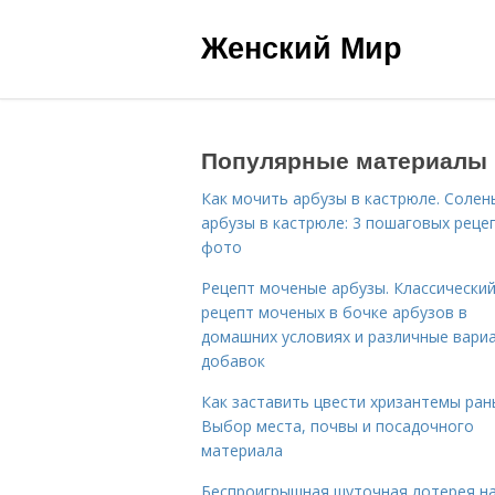
Женский Мир
Популярные материалы
Как мочить арбузы в кастрюле. Солен
арбузы в кастрюле: 3 пошаговых реце
фото
Рецепт моченые арбузы. Классически
рецепт моченых в бочке арбузов в
домашних условиях и различные вари
добавок
Как заставить цвести хризантемы ран
Выбор места, почвы и посадочного
материала
Беспроигрышная шуточная лотерея н