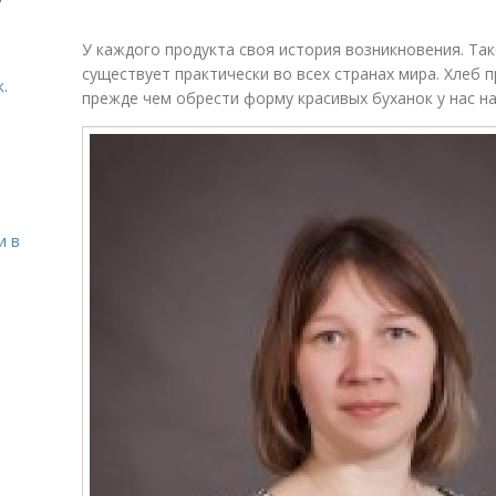
У каждого продукта своя история возникновения. Так
существует практически во всех странах мира. Хлеб 
.
прежде чем обрести форму красивых буханок у нас на
и в