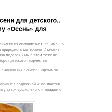
сени для детского..
му «Осень» для
пликации из опавших листьев. Именно
з природного материала. И многие
нию поделок)) Мы в этом тоже не
орок детского творчества.
описывала все новинки поделок на
вариант с подложкой и называется
ва у деток дошкольного и младшего