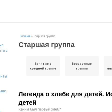
Главная
»
Старшая группа
Старшая группа
ые
пта с
Занятие в
Возрастные
й
средней группе
группы
мл
анты
ьше.
Легенда о хлебе для детей. И
детей
Каким был первый хлеб?
а