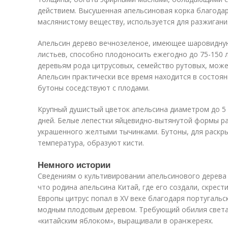
действием. Высушенная апельсиновая корка благода
маслянистому веществу, используется для разжигани
Апельсин дерево вечнозеленое, имеющее шаровидную
листьев, способно плодоносить ежегодно до 75-150 
деревьям рода цитрусовых, семейство рутовых, може
Апельсин практически все время находится в состоян
бутоны соседствуют с плодами.
Крупный душистый цветок апельсина диаметром до 5 
дней. Белые лепестки яйцевидно-вытянутой формы ра
украшенного желтыми тычинками. Бутоны, для раскр
температура, образуют кисти.
Немного истории
Сведениям о культивировании апельсинового дерева в
что родина апельсина Китай, где его создали, скрес
Европы цитрус попал в XV веке благодаря португаль
модным плодовым деревом. Требующий обилия света 
«китайским яблоком», выращивали в оранжереях.