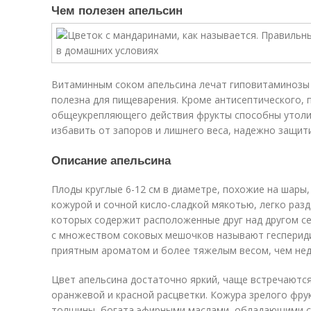
Чем полезен апельсин
Витаминным соком апельсина лечат гиповитаминозы и
полезна для пищеварения. Кроме антисептического,
общеукрепляющего действия фрукты способны утолит
избавить от запоров и лишнего веса, надежно защит
Описание апельсина
Плоды круглые 6-12 см в диаметре, похожие на шары
кожурой и сочной кисло-сладкой мякотью, легко разд
которых содержит расположенные друг над другом с
с множеством соковых мешочков называют геспериди
приятным ароматом и более тяжелым весом, чем нед
Цвет апельсина достаточно яркий, чаще встречаются
оранжевой и красной расцветки. Кожура зрелого фру
толщины, богата эфирными маслами, обладающими с