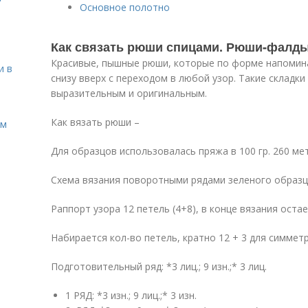
Основное полотно
Как связать рюши спицами. Рюши-фалд
Красивые, пышные рюши, которые по форме напомин
и в
снизу вверх с переходом в любой узор. Такие складк
выразительным и оригинальным.
Как вязать рюши –
ом
Для образцов использовалась пряжа в 100 гр. 260 мет
Схема вязания поворотными рядами зеленого образц
Раппорт узора 12 петель (4+8), в конце вязания остае
Набирается кол-во петель, кратно 12 + 3 для симмет
Подготовительный ряд: *3 лиц.; 9 изн.;* 3 лиц.
1 РЯД: *3 изн.; 9 лиц.;* 3 изн.