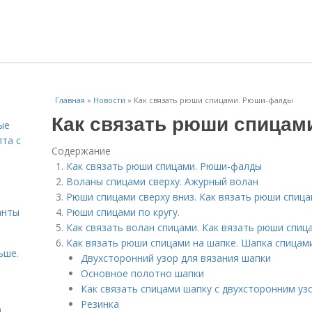
Главная
»
Новости
»
Как связать рюши спицами. Рюши-фалды
Как связать рюши спица
ые
пта с
Содержание
Как связать рюши спицами. Рюши-фалды
й
Воланы спицами сверху. Ажурный волан
Рюши спицами сверху вниз. Как вязать рюши спиц
анты
Рюши спицами по кругу.
Как связать волан спицами. Как вязать рюши спиц
Как вязать рюши спицами на шапке. Шапка спицам
ьше.
Двухсторонний узор для вязания шапки
Основное полотно шапки
Как связать спицами шапку с двухсторонним у
Резинка
а