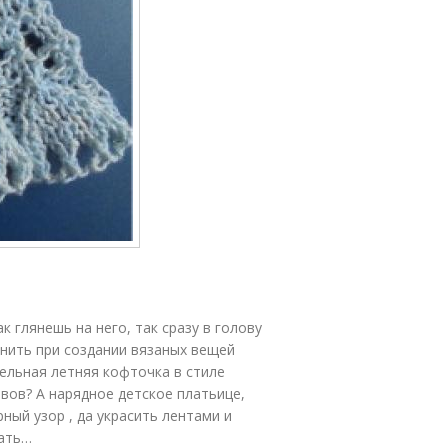
к глянешь на него, так сразу в голову
енить при создании вязаных вещей
тельная летняя кофточка в стиле
авов? А нарядное детское платьице,
ный узор , да украсить лентами и
зать…