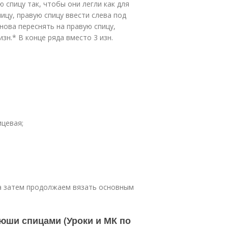
ю спицу так, чтобы они легли как для
ицу, правую спицу ввести слева под
снова переснять на правую спицу,
зн.* В конце ряда вместо 3 изн.
ицевая;
 а затем продолжаем вязать основным
рюши спицами (Уроки и МК по