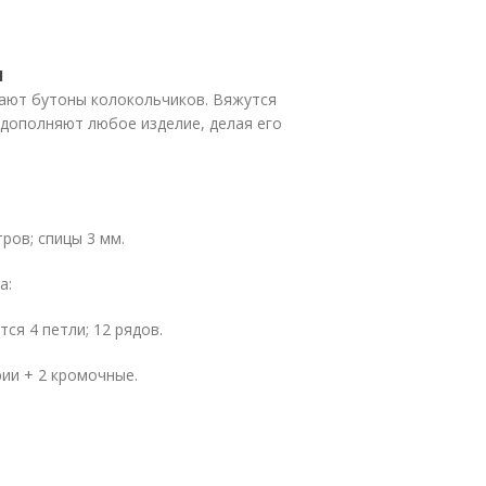
ы
ают бутоны колокольчиков. Вяжутся
и дополняют любое изделие, делая его
ров; спицы 3 мм.
а:
тся 4 петли; 12 рядов.
рии + 2 кромочные.