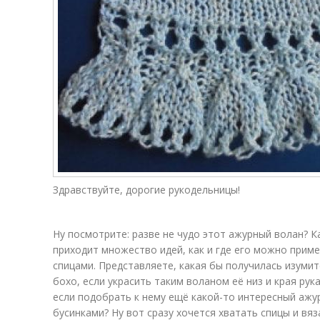
Здравствуйте, дорогие рукодельницы!
Ну посмотрите: разве не чудо этот ажурный волан? Ка
приходит множество идей, как и где его можно прим
спицами. Представляете, какая бы получилась изуми
бохо, если украсить таким воланом её низ и края рук
если подобрать к нему ещё какой-то интересный ажур
бусинками? Ну вот сразу хочется хватать спицы и вя