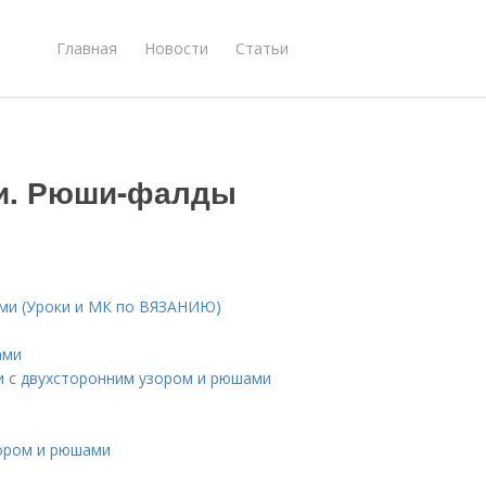
Главная
Новости
Статьи
ми. Рюши-фалды
ами (Уроки и МК по ВЯЗАНИЮ)
ами
и с двухсторонним узором и рюшами
зором и рюшами