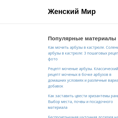
Женский Мир
Популярные материалы
Как мочить арбузы в кастрюле. Солен
арбузы в кастрюле: 3 пошаговых реце
фото
Рецепт моченые арбузы. Классически
рецепт моченых в бочке арбузов в
домашних условиях и различные вари
добавок
Как заставить цвести хризантемы ран
Выбор места, почвы и посадочного
материала
Беспроигрышная шуточная лотерея н