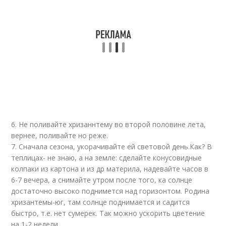
6. Не поливайте хризаннтему во второй половине лета,
вернее, поливайте но реже.
7. Сначала сезона, укорачивайте ей световой день.Как? В
теплицах- не знаю, а на земле: сделайте конусовидные
колпаки из картона и из др материла, надевайте часов в
6-7 вечера, а снимайте утром после того, ка солнце
достаточно высоко поднимется над горизонтом. Родина
хризантемы-юг, там солнце поднимается и садится
быстро, т.е. нет сумерек. Так можно ускорить цветение
на 1-2 недели.