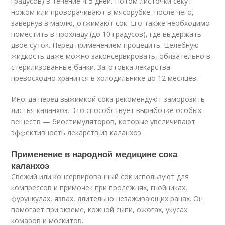
градусов) в течение 4-5 дней. Потом листочки секут
ножом или проворачивают в мясорубке, после чего,
завернув в марлю, отжимают сок. Его также необходимо
поместить в прохладу (до 10 градусов), где выдержать
двое суток. Перед применением процедить. Целебную
жидкость даже можно законсервировать, обязательно в
стерилизованные банки. Заготовка лекарства
превосходно хранится в холодильнике до 12 месяцев.
Иногда перед выжимкой сока рекомендуют заморозить
листья каланхоэ. Это способствует выработке особых
веществ — биостимуляторов, которые увеличивают
эффективность лекарств из каланхоэ.
Применение в народной медицине сока
каланхоэ
Свежий или консервированный сок используют для
компрессов и примочек при пролежнях, гнойниках,
фурункулах, язвах, длительно незаживающих ранах. Он
помогает при экземе, кожной сыпи, ожогах, укусах
комаров и москитов.