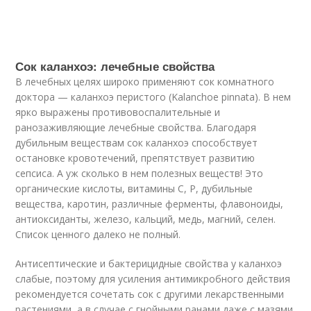
Сок каланхоэ: лечебные свойства
В лечебных целях широко применяют сок комнатного
доктора — каланхоэ перистого (Kalanchoe pinnata). В нем
ярко выражены противовоспалительные и
ранозаживляющие лечебные свойства. Благодаря
дубильным веществам сок каланхоэ способствует
остановке кровотечений, препятствует развитию
сепсиса. А уж сколько в нем полезных веществ! Это
органические кислоты, витамины С, Р, дубильные
вещества, каротин, различные ферменты, флавоноиды,
антиоксиданты, железо, кальций, медь, магний, селен.
Список ценного далеко не полный.
Антисептические и бактерицидные свойства у каланхоэ
слабые, поэтому для усиления антимикробного действия
рекомендуется сочетать сок с другими лекарственными
растениями, а в случае с гнойными ранами даже с мазями