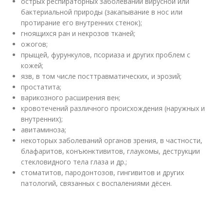
острых респираторных заболеваний вирусной или
бактериальной природы (закапывание в нос или
протирание его внутренних стенок);
гноящихся ран и некрозов тканей;
ожогов;
прыщей, фурункулов, псориаза и других проблем с
кожей;
язв, в том числе посттравматических, и эрозий;
простатита;
варикозного расширения вен;
кровотечений различного происхождения (наружных и
внутренних);
авитаминоза;
некоторых заболеваний органов зрения, в частности,
блафаритов, конъюнктивитов, глаукомы, деструкции
стекловидного тела глаза и др.;
стоматитов, пародонтозов, гингивитов и других
патологий, связанных с воспалениями дёсен.