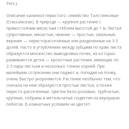
Pers.).
Описание каланхоэ перистого: семейство Толстянковые
(Crassulaceae). В природе — крупное растение с
прямостоячим мясистым стеблем высотой до 1 м. Листья
супротивные, мясистые, нижние — простые, овальные,
верхние — перисторассечённые или разделенные на 3-5
долей. Часто в углублениях между зубцами по краю листа
образуется множество выводковых почек, из которых
развиваются детки — крохотные растения, имеющие по
2-3 пары листьев и несколько тонких корней. При
малейшем сотрясении они падают и, попадая на почву,
очень быстро укореняются. Растение необычно тем, что
сначала на нем образуются простые листья, а позже
перисто-рассечённые. Цветки бело-розовые, трубчатые,
крупные, собраны в метельчатые соцветия на верхушках
побегов. В комнатных условиях не цветёт.