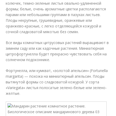
колючек, темно-зеленые листья овально-удлиненной
формы; белые, очень ароматные цветки располагаются
парами или небольшими группами в пазухах листьев.
Плоды некрупные, грушевидные, оранжевые или
оранжево-красные, с легко отделяющейся кожурой и
сочной сладковатой мякотью без семян.
Все виды комнатных цитрусовых растений выращивают в
зимнем саду или как кадочные растения. Миниатюрная
цитрофортунелла будет прекрасно чувствовать себя на
солнечном подоконнике.
Фортунелла, или кумкват, «золотой апельсин» (Fortunella
margarita) — похожа на миниатюрный апельсин. Плоды
вытянутой формы со сладковатой кожурой. У сорта
«Variegata» листья полосатые зелено-белые или зелено-
желтые.