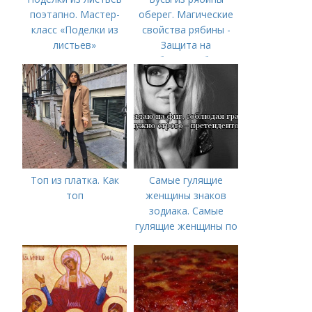
поэтапно. Мастер-
оберег. Магические
класс «Поделки из
свойства рябины -
листьев»
Защита на
рябиновые бусы
Топ из платка. Как
Самые гулящие
топ
женщины знаков
зодиака. Самые
гулящие женщины по
знаку зодиака