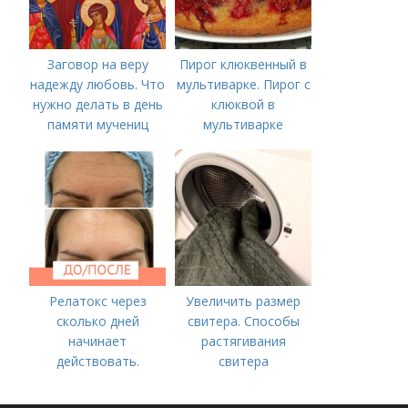
Заговор на веру
Пирог клюквенный в
надежду любовь. Что
мультиварке. Пирог с
нужно делать в день
клюквой в
памяти мучениц
мультиварке
Веры, Надежды,
Любови и матери их
Софии 30 сентября
2022 года
Релатокс через
Увеличить размер
сколько дней
свитера. Способы
начинает
растягивания
действовать.
свитера
Сравнение с
«Ботоксом»