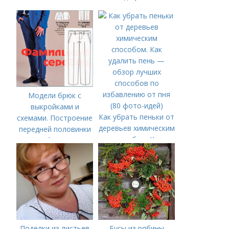
Модели брюк с
выкройками и
Как убрать пеньки от
схемами. Построение
деревьев химическим
передней половинки
способом. Как
брюк
удалить пень —
обзор лучших
способов по
избавлению от пня
(80 фото-идей)
Поделки из листьев
Бусы из рябины