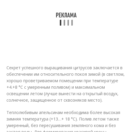
Секрет успешного выращивания цитрусов заключается в
обеспечении им относительного покоя зимой (в светлом,
хорошо проветриваемом помещении при температуре
+4.+8 °C с умеренным поливом) и максимальном
освещении летом (лучше вынести на открытый воздух,
солнечное, защищенное от сквозняков место).
Теплолюбивым апельсинам необходима более высокая
зимняя температура (+13…+ 18 °C). Полив летом также
умеренный, без пересушивания земляного кома и без
застоя воды. Для формирования красивой кроны