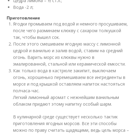
Цедра лимона – ½ ст.л.;
Вода -2 л;
Приготовление
Ягодки промываем под водой и немного просушиваем,
после чего разминаем клюкву с сахаром толкушкой
так, чтобы вышел сок.
После этого смешиваем ягодную массу с лимонной
цедрой и ванилью и залив водой, ставим на средний
огонь. Варить морс из клюквы нужно в
эмалированной, стальной или керамической емкости.
Как только вода в кастрюле закипит, выключаем
огонь, хорошенько перемешиваем все ингредиенты в
морсе и под крышкой оставляем напиток настояться
полчаса-час.
Легкий лимонный аромат с нежнейшим ванильным
облаком придают этому напитку особый шарм.
В кулинарной среде существует несколько тактик
приготовления ягодных морсов. Все эти способы
можно по праву считать щадящими, ведь цель морса –