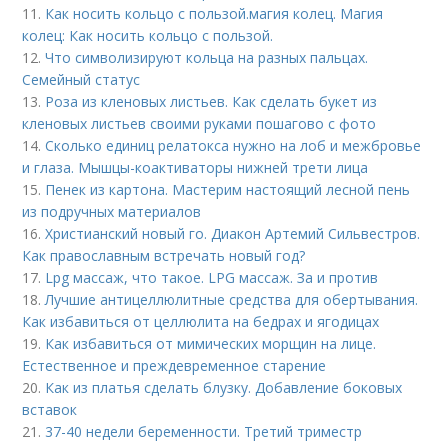
11.
Как носить кольцо с пользой. магия колец. Магия
колец: Как носить кольцо с пользой.
12.
Что символизируют кольца на разных пальцах.
Семейный статус
13.
Роза из кленовых листьев. Как сделать букет из
кленовых листьев своими руками пошагово с фото
14.
Сколько единиц релатокса нужно на лоб и межбровье
и глаза. Мышцы-коактиваторы нижней трети лица
15.
Пенек из картона. Мастерим настоящий лесной пень
из подручных материалов
16.
Христианский новый го. Диакон Артемий Сильвестров.
Как православным встречать новый год?
17.
Lpg массаж, что такое. LPG массаж. За и против
18.
Лучшие антицеллюлитные средства для обертывания.
Как избавиться от целлюлита на бедрах и ягодицах
19.
Как избавиться от мимических морщин на лице.
Естественное и преждевременное старение
20.
Как из платья сделать блузку. Добавление боковых
вставок
21.
37-40 недели беременности. Третий триместр