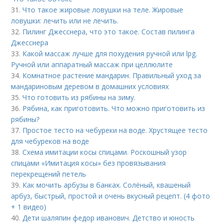
31.
Что такое жировые ловушки на теле. Жировые
ловушки: лечить или не лечить.
32.
Пилинг Джесснера, что это такое. Состав пилинга
Джесснера
33.
Какой массаж лучше для похудения ручной или lpg.
Ручной или аппаратный массаж при целлюлите
34.
Комнатное растение мандарин. Правильный уход за
мандариновым деревом в домашних условиях
35.
Что готовить из рябины на зиму.
36.
Рябина, как приготовить. Что можно приготовить из
рябины?
37.
Простое тесто на чебуреки на воде. Хрустящее тесто
для чебуреков на воде
38.
Схема имитации косы спицами. Роскошный узор
спицами «Имитация косы» без провязывания
перекрещений петель
39.
Как мочить арбузы в банках. Солёный, квашеный
арбуз, быстрый, простой и очень вкусный рецепт. (4 фото
+ 1 видео)
40.
Дети шаляпин федор иванович. Детство и юность