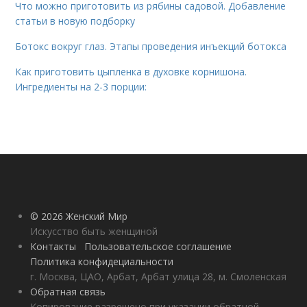
Что можно приготовить из рябины садовой. Добавление
статьи в новую подборку
Ботокс вокруг глаз. Этапы проведения инъекций ботокса
Как приготовить цыпленка в духовке корнишона.
Ингредиенты на 2-3 порции:
© 2026 Женский Мир
Искусство быть женщиной
Контакты
Пользовательское соглашение
Политика конфидециальности
г. Москва, ЦАО, Арбат, Арбат улица 28, м. Смоленская
Обратная связь
Копирование разрешено при указании обратной