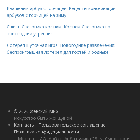
Квашеный арбуз с горчицей. Рецепты консервации
арбузов с горчицей на зиму
Сшить Снеговика костюм. Костюм Снеговика на
новогодний утренник
Лотерея шуточная игра. Новогодние развлечения:
беспроигрышная лотерея для гостей и родных!
© 2026 Женский Мир
Искусство быть женщиной
Контакты
Пользовательское соглашение
Политика конфидециальности
г. Москва, ЦАО, Арбат, Арбат улица 28, м. Смоленская