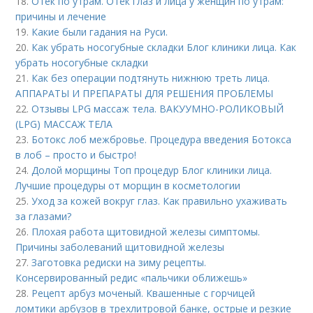
18.
Отек по утрам. Отёк глаз и лица у женщин по утрам:
причины и лечение
19.
Какие были гадания на Руси.
20.
Как убрать носогубные складки Блог клиники лица. Как
убрать носогубные складки
21.
Как без операции подтянуть нижнюю треть лица.
АППАРАТЫ И ПРЕПАРАТЫ ДЛЯ РЕШЕНИЯ ПРОБЛЕМЫ
22.
Отзывы LPG массаж тела. ВАКУУМНО-РОЛИКОВЫЙ
(LPG) МАССАЖ ТЕЛА
23.
Ботокс лоб межбровье. Процедура введения Ботокса
в лоб – просто и быстро!
24.
Долой морщины Топ процедур Блог клиники лица.
Лучшие процедуры от морщин в косметологии
25.
Уход за кожей вокруг глаз. Как правильно ухаживать
за глазами?
26.
Плохая работа щитовидной железы симптомы.
Причины заболеваний щитовидной железы
27.
Заготовка редиски на зиму рецепты.
Консервированный редис «пальчики оближешь»
28.
Рецепт арбуз моченый. Квашенные с горчицей
ломтики арбузов в трехлитровой банке, острые и резкие