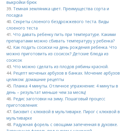
выкройки брюк
39.
Темная земляника цвет. Преимущества сорта и
посадка
40.
Секреты слоеного бездрожжевого теста. Виды
слоеного теста
41.
Что давать ребенку пить при температуре. Какими
препаратами можно сбивать температуру у ребенка?
42.
Как подать сосиски на день рождения ребенка. Что
можно приготовить из сосисок? Детские блюда из
сосисок
43.
Что можно сделать из плодов рябины красной.
44.
Рецепт моченых арбузов в банках. Мочение арбузов
целиком: домашние рецепты
45.
Планка 4 минуты. Отличное упражнение: 4 минуты в
день – результат меньше чем за месяц!
46.
Редис заготовки на зиму. Пошаговый процесс
приготовления:
47.
Бисквит с клюквой в мультиварке. Пирог с клюквой в
мультиварке
48.
Радужная форель с овощами запеченная в духовке.
Запеченная форель под сыром с начинкой