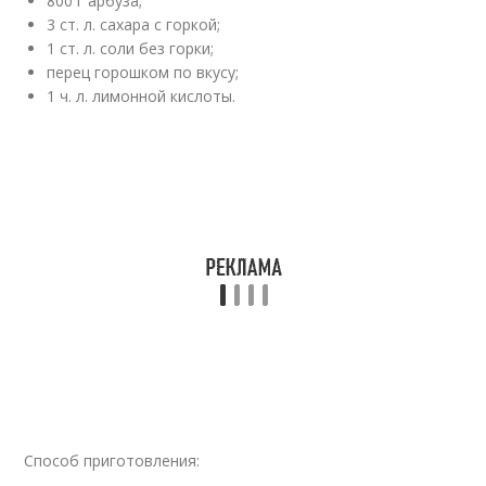
800 г арбуза;
3 ст. л. сахара с горкой;
1 ст. л. соли без горки;
перец горошком по вкусу;
1 ч. л. лимонной кислоты.
Способ приготовления: