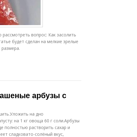
Арбузы без
Консервированные
терилизации
арбузы
о рассмотреть вопрос: Как засолить
татье будет сделан на мелкие зрелые
Арбузы на
Рассол на
 размера.
соломе
арбузы
Арбузы в трех-
уз без уксуса
литровых
банках
вашеные арбузы с
Варения из
ченый арбуз
арбузов
шить.Уложить на дно
сту: на 1 кг овоща 60 г соли.Арбузы
де полностью растворить сахар и
еет сладковато-солёный вкус,