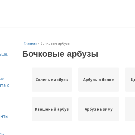
Главная
»
Бочковые арбузы
Бочковые арбузы
ьше.
ые
Соленые арбузы
Арбузы в бочке
Ц
пта с
й
Квашеный арбуз
Арбуз на зиму
анты
Арбузы в
ды