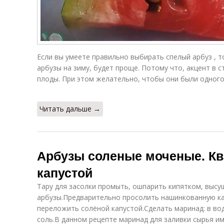
Арбузы с
Заготовки из
яблоками
арбуза
с
Если вы умеете правильно выбирать спелый арбуз , т
арбузы на зиму, будет проще. Потому что, акцент в с
Арбузы с
Арбузы с
плоды. При этом желательно, чтобы они были одного
уксусом
аспирином
Читать дальше →
Арбузы без
Арбузы с фото
Арб
уксуса
Арбузы соленые моченые. К
Арбузы в
капустой
Салат из арбуза
Мо
домашних
условиях
Тару для засолки промыть, ошпарить кипятком, высу
арбузы.Предварительно просолить нашинкованную капу
переложить солёной капустой.Сделать маринад: в во
Арбузы для
Арбузы без
соль.В данном рецепте маринад для заливки сырья им