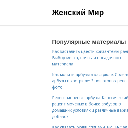
Женский Мир
Популярные материалы
Как заставить цвести хризантемы ран
Выбор места, почвы и посадочного
материала
Как мочить арбузы в кастрюле. Солен
арбузы в кастрюле: 3 пошаговых реце
фото
Рецепт моченые арбузы. Классически
рецепт моченых в бочке арбузов в
домашних условиях и различные вари
добавок
Как связать рюши спицами. Рюши-фал