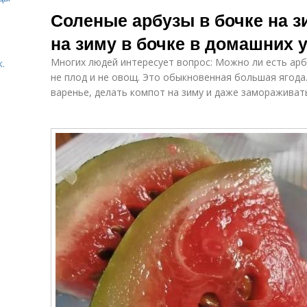
Арбуз в
пластиковом
Соленые арбузы в бочке на з
арбузном соке
ведре
на зиму в бочке в домашних 
Многих людей интересует вопрос: Можно ли есть арб
.
Арбузы с
Арбуз с зеленым
не плод и не овощ. Это обыкновенная большая ягода.
чесноком
луком
варенье, делать компот на зиму и даже замораживат
Моченые арбузы
Арбузы в банке
с
Ингредиенты
Арбуз с
для квашеный
горчицей
арбуз
Вкусные арбузы
Арбузы в банках
Ар