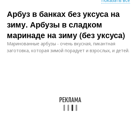
Показать все
Арбуз в банках без уксуса на
Арбузы в банках
Соленые арбузы
зиму. Арбузы в сладком
маринаде на зиму (без уксуса)
Маринованные арбузы - очень вкусная, пикантная
Рецепты на зиму
Желе из арбуза
заготовка, которая зимой порадует и взрослых, и детей.
Варение из арбуза
Арбуз на зиму
Рассол для арбузов
Заготовки из арбуза