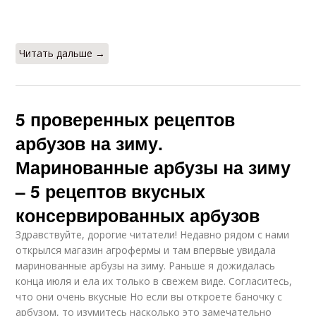
консервации
Читать дальше →
Арбузы в ведре
Малосольные арбузы
5 проверенных рецептов
арбузов на зиму.
Вкусные арбузы
Бочковые арбузы
Маринованные арбузы на зиму
– 5 рецептов вкусных
консервированных арбузов
Арбузы без
Арбузы с фото
Здравствуйте, дорогие читатели! Недавно рядом с нами
стерилизации
открылся магазин агрофермы и там впервые увидала
маринованные арбузы на зиму. Раньше я дожидалась
конца июля и ела их только в свежем виде. Согласитесь,
что они очень вкусные Но если вы откроете баночку с
Арбузы в
Способ на зиму
пластиковом ведре
арбузом, то изумитесь насколько это замечательно