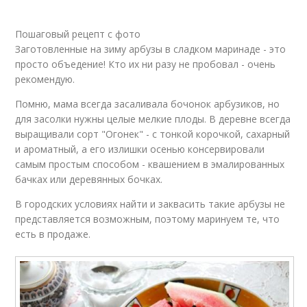
Компот из арбуза
Квашеные арбузы
Пошаговый рецепт с фото
Заготовленные на зиму арбузы в сладком маринаде - это
просто объедение! Кто их ни разу не пробовал - очень
рекомендую.
Арбузы в банке
Арбузы в бочке
Помню, мама всегда засаливала бочонок арбузиков, но
для засолки нужны целые мелкие плоды. В деревне всегда
выращивали сорт "Огонек" - с тонкой корочкой, сахарный
и ароматный, а его излишки осенью консервировали
самым простым способом - квашением в эмалированных
Арбуз в бочке
Арбуз в арбузном соке
бачках или деревянных бочках.
В городских условиях найти и заквасить такие арбузы не
представляется возможным, поэтому маринуем те, что
есть в продаже.
Арбузы без корочки
Арбузы с аспирином