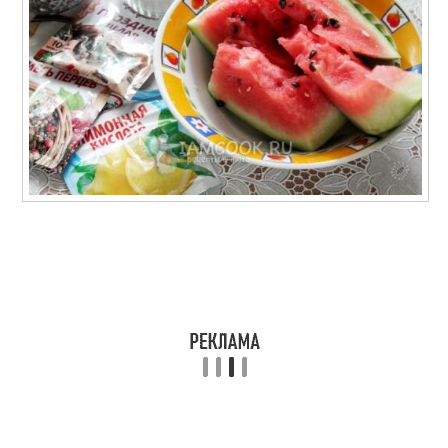
Арбузы с чесноком
Арбузы с медом
Арбузы в литровых
Моченые арбузы
банках
Ингредиенты для
Банки на зиму
квашеные арбузы
Арбузы в 3-литровых
Арбузы к закрыванию
банках
Арбуз для
Соленый арбуз