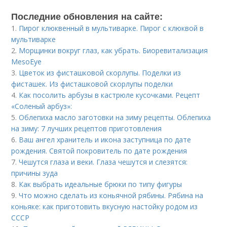
Последние обновления на сайте:
1.
Пирог клюквенный в мультиварке. Пирог с клюквой в
мультиварке
2.
Морщинки вокруг глаз, как убрать. Биоревитализация
MesoEye
3.
Цветок из фисташковой скорлупы. Поделки из
фисташек. Из фисташковой скорлупы поделки
4.
Как посолить арбузы в кастрюле кусочками. Рецепт
«Соленый арбуз»:
5.
Облепиха масло заготовки на зиму рецепты. Облепиха
на зиму: 7 лучших рецептов приготовления
6.
Ваш ангел хранитель и икона заступница по дате
рождения. Святой покровитель по дате рождения
7.
Чешутся глаза и веки. Глаза чешутся и слезятся:
причины зуда
8.
Как выбрать идеальные брюки по типу фигуры
9.
Что можно сделать из коньячной рябины. Рябина на
коньяке: как приготовить вкусную настойку родом из
СССР