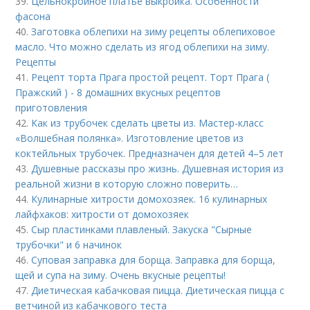
39.
Цельнокройное платье выкройка. Особенности
фасона
40.
Заготовка облепихи на зиму рецепты облепиховое
масло. Что можно сделать из ягод облепихи на зиму.
Рецепты
41.
Рецепт торта Прага простой рецепт. Торт Прага (
Пражский ) - 8 домашних вкусных рецептов
приготовления
42.
Как из трубочек сделать цветы из. Мастер-класс
«Волшебная полянка». Изготовление цветов из
коктейльных трубочек. Предназначен для детей 4–5 лет
43.
Душевные рассказы про жизнь. Душевная история из
реальной жизни в которую сложно поверить…
44.
Кулинарные хитрости домохозяек. 16 кулинарных
лайфхаков: хитрости от домохозяек
45.
Сыр пластинками плавленый. Закуска "Сырные
трубочки" и 6 начинок
46.
Суповая заправка для борща. Заправка для борща,
щей и супа на зиму. Очень вкусные рецепты!
47.
Диетическая кабачковая пицца. Диетическая пицца с
ветчиной из кабачкового теста