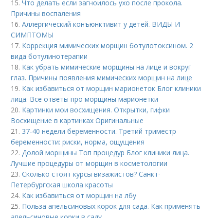
15.
Что делать если загноилось ухо после прокола.
Причины воспаления
16.
Аллергический конъюнктивит у детей. ВИДЫ И
СИМПТОМЫ
17.
Коррекция мимических морщин ботулотоксином. 2
вида ботулинотерапии
18.
Как убрать мимические морщины на лице и вокруг
глаз. Причины появления мимических морщин на лице
19.
Как избавиться от морщин марионеток Блог клиники
лица. Все ответы про морщины марионетки
20.
Картинки мои восхищения. Открытки, гифки
Восхищение в картинках Оригинальные
21.
37-40 недели беременности. Третий триместр
беременности: риски, норма, ощущения
22.
Долой морщины Топ процедур Блог клиники лица.
Лучшие процедуры от морщин в косметологии
23.
Сколько стоят курсы визажистов? Санкт-
Петербургская школа красоты
24.
Как избавиться от морщин на лбу
25.
Польза апельсиновых корок для сада. Как применять
апельсиновые корки в саду