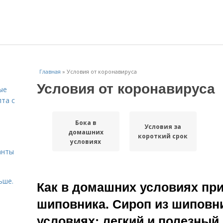
Главная
»
Условия от коронавируса
Условия от коронавируса
ые
пта с
Бока в
Условия за
й
домашних
короткий срок
условиях
анты
ьше.
Как в домашних условиях при
шиповника. Сироп из шиповн
условиях: легкий и полезный