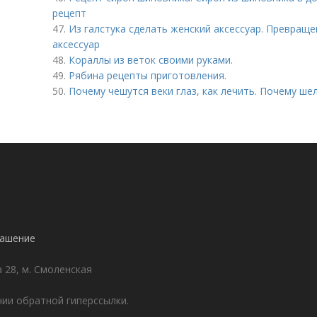
рецепт
47.
Из галстука сделать женский аксессуар. Превраще
аксессуар
48.
Кораллы из веток своими руками.
49.
Рябина рецепты приготовления.
50.
Почему чешутся веки глаз, как лечить. Почему ше
лашение
а 28, м. Смоленская
ии обратной гиперссылки.