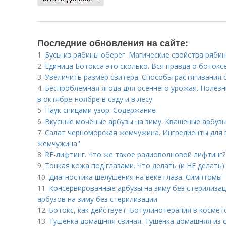
Последние обновления на сайте:
1.
Бусы из рябины оберег. Магические свойства ряби
2.
Единица Ботокса это сколько. Вся правда о ботокс
3.
Увеличить размер свитера. Способы растягивания 
4.
Беспроблемная ягода для осеннего урожая. Полезн
в октябре-ноябре в саду и в лесу
5.
Паук спицами узор. Содержание
6.
Вкусные мочёные арбузы на зиму. Квашеные арбуз
7.
Салат черноморская жемчужина. Ингредиенты для 
жемчужина"
8.
RF-лифтинг. Что же такое радиоволновой лифтинг?
9.
Тонкая кожа под глазами. Что делать (и НЕ делать)
10.
Диагностика шелушения на веке глаза. Симптомы
11.
Консервированные арбузы на зиму без стерилиза
арбузов на зиму без стерилизации
12.
Ботокс, как действует. Ботулинотерапия в космет
13.
Тушенка домашняя свиная. Тушенка домашняя из 