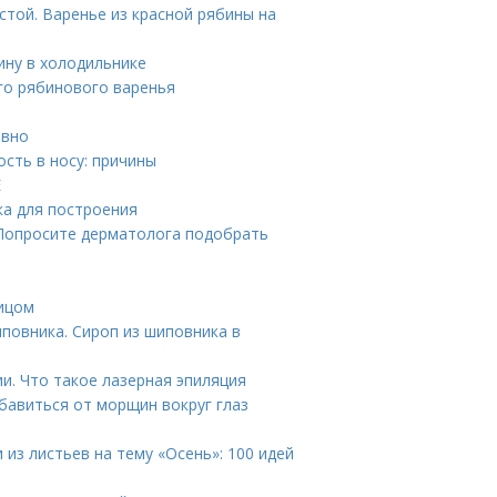
стой. Варенье из красной рябины на
бину в холодильнике
го рябинового варенья
авно
ость в носу: причины
Е
ка для построения
 Попросите дерматолога подобрать
лицом
иповника. Сироп из шиповника в
и. Что такое лазерная эпиляция
бавиться от морщин вокруг глаз
 из листьев на тему «Осень»: 100 идей