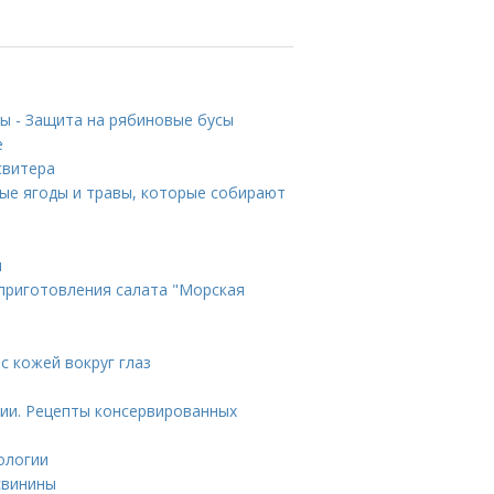
ны - Защита на рябиновые бусы
е
свитера
ые ягоды и травы, которые собирают
ы
приготовления салата "Морская
 с кожей вокруг глаз
ции. Рецепты консервированных
ологии
свинины