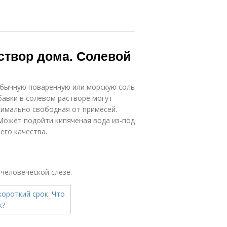
аствор дома. Солевой
обычную поваренную или морскую соль
обавки в солевом растворе могут
симально свободная от примесей.
Может подойти кипяченая вода из-под
его качества.
 человеческой слезе.