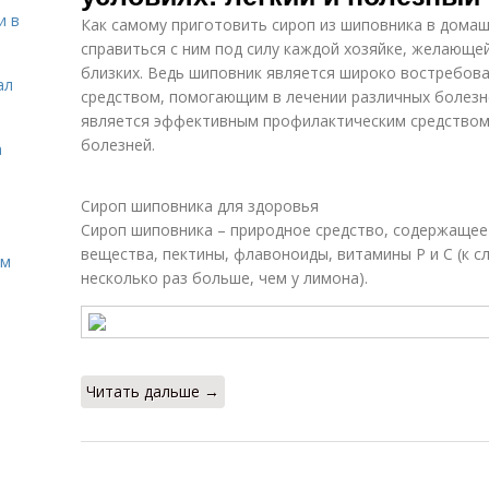
и в
Как самому приготовить сироп из шиповника в домашн
справиться с ним под силу каждой хозяйке, желающей
близких. Ведь шиповник является широко востребов
ал
средством, помогающим в лечении различных болезне
является эффективным профилактическим средство
болезней.
а
Сироп шиповника для здоровья
Сироп шиповника – природное средство, содержащее
вещества, пектины, флавоноиды, витамины Р и С (к с
ом
несколько раз больше, чем у лимона).
Читать дальше →