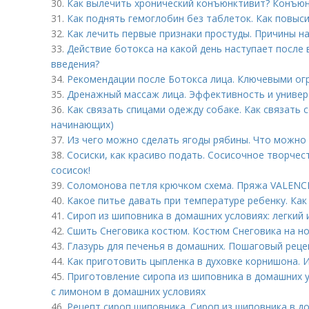
30.
Как вылечить хронический конъюнктивит? Конъюнк
31.
Как поднять гемоглобин без таблеток. Как повыс
32.
Как лечить первые признаки простуды. Причины н
33.
Действие ботокса на какой день наступает после 
введения?
34.
Рекомендации после Ботокса лица. Ключевыми ог
35.
Дренажный массаж лица. Эффективность и универ
36.
Как связать спицами одежду собаке. Как связать 
начинающих)
37.
Из чего можно сделать ягоды рябины. Что можно
38.
Сосиски, как красиво подать. Сосисочное творчес
сосисок!
39.
Соломонова петля крючком схема. Пряжа VALENC
40.
Какое питье давать при температуре ребенку. Ка
41.
Сироп из шиповника в домашних условиях: легкий 
42.
Сшить Снеговика костюм. Костюм Снеговика на н
43.
Глазурь для печенья в домашних. Пошаговый реце
44.
Как приготовить цыпленка в духовке корнишона. И
45.
Приготовление сиропа из шиповника в домашних у
с лимоном в домашних условиях
46.
Рецепт сироп шиповника. Сироп из шиповника в до