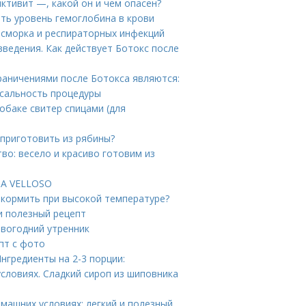
тивит —, какой он и чем опасен?
ить уровень гемоглобина в крови
асморка и респираторных инфекций
введения. Как действует Ботокс после
раничениями после Ботокса являются:
сальность процедуры
собаке свитер спицами (для
 приготовить из рябины?
тво: весело и красиво готовим из
IA VELLOSO
к кормить при высокой температуре?
и полезный рецепт
овогодний утренник
пт с фото
нгредиенты на 2-3 порции:
словиях. Сладкий сироп из шиповника
машних условиях: легкий и полезный