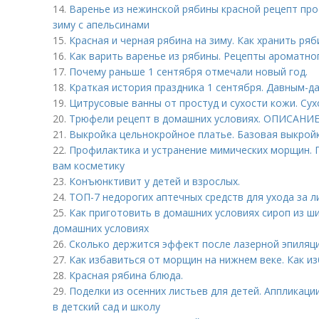
14.
Варенье из нежинской рябины красной рецепт про
зиму с апельсинами
15.
Красная и черная рябина на зиму. Как хранить ря
16.
Как варить варенье из рябины. Рецепты ароматно
17.
Почему раньше 1 сентября отмечали новый год.
18.
Краткая история праздника 1 сентября. Давным-д
19.
Цитрусовые ванны от простуд и сухости кожи. Сух
20.
Трюфели рецепт в домашних условиях. ОПИСАНИ
21.
Выкройка цельнокройное платье. Базовая выкрой
22.
Профилактика и устранение мимических морщин.
вам косметику
23.
Конъюнктивит у детей и взрослых.
24.
ТОП-7 недорогих аптечных средств для ухода за 
25.
Как приготовить в домашних условиях сироп из ш
домашних условиях
26.
Сколько держится эффект после лазерной эпиляци
27.
Как избавиться от морщин на нижнем веке. Как из
28.
Красная рябина блюда.
29.
Поделки из осенних листьев для детей. Аппликации
в детский сад и школу