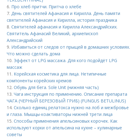
6.
Про хлеб притчи. Притча о хлебе
7.
День святителей Афанасия и Кирилла. День памяти
святителей Афанасия и Кирилла, история праздника
8.
Святителей афанасия и Кирилла Александрийских.
Святитель Афанасий Великий, архиепископ
Александрийский
9.
Избавиться от следов от прыщей в домашних условиях.
Что можно сделать дома
10.
Эффект от LPG массажа. Для кого подойдёт LPG
массаж
11.
Корейская косметика для лица. Нетипичные
компоненты корейских кремов
12.
Обувь для бега. Sole Unit (нижняя часть)
13.
Чага инструкция по применению. Описание препарата
ЧАГА (ЧЕРНЫЙ БЕРЕЗОВЫЙ ГРИБ) (FUNGUS BETULINUS)
14.
Сколько единиц релатокса нужно на лоб и межбровье
и глаза. Мышцы-коактиваторы нижней трети лица
15.
Способы применения апельсиновых корочек. Как
используют корки от апельсина на кухне – кулинарные
советы