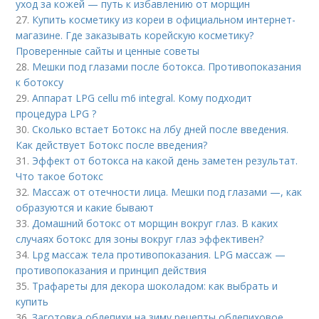
уход за кожей — путь к избавлению от морщин
27.
Купить косметику из кореи в официальном интернет-
магазине. Где заказывать корейскую косметику?
Проверенные сайты и ценные советы
28.
Мешки под глазами после ботокса. Противопоказания
к ботоксу
29.
Аппарат LPG cellu m6 integral. Кому подходит
процедура LPG ?
30.
Сколько встает Ботокс на лбу дней после введения.
Как действует Ботокс после введения?
31.
Эффект от ботокса на какой день заметен результат.
Что такое ботокс
32.
Массаж от отечности лица. Мешки под глазами —, как
образуются и какие бывают
33.
Домашний ботокс от морщин вокруг глаз. В каких
случаях ботокс для зоны вокруг глаз эффективен?
34.
Lpg массаж тела противопоказания. LPG массаж —
противопоказания и принцип действия
35.
Трафареты для декора шоколадом: как выбрать и
купить
36.
Заготовка облепихи на зиму рецепты облепиховое