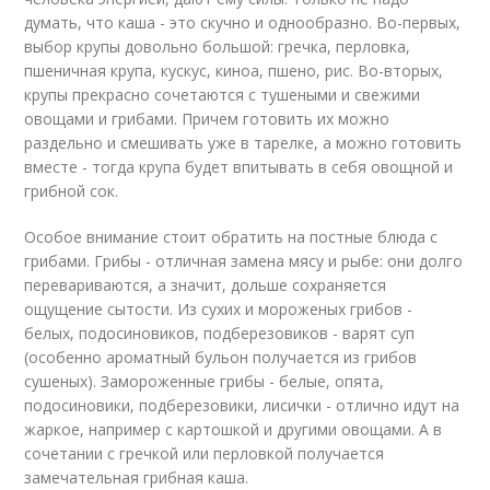
думать, что каша - это скучно и однообразно. Во-первых,
выбор крупы довольно большой: гречка, перловка,
пшеничная крупа, кускус, киноа, пшено, рис. Во-вторых,
крупы прекрасно сочетаются с тушеными и свежими
овощами и грибами. Причем готовить их можно
раздельно и смешивать уже в тарелке, а можно готовить
вместе - тогда крупа будет впитывать в себя овощной и
грибной сок.
Особое внимание стоит обратить на постные блюда с
грибами. Грибы - отличная замена мясу и рыбе: они долго
перевариваются, а значит, дольше сохраняется
ощущение сытости. Из сухих и мороженых грибов -
белых, подосиновиков, подберезовиков - варят суп
(особенно ароматный бульон получается из грибов
сушеных). Замороженные грибы - белые, опята,
подосиновики, подберезовики, лисички - отлично идут на
жаркое, например с картошкой и другими овощами. А в
сочетании с гречкой или перловкой получается
замечательная грибная каша.