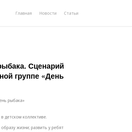
Главная
Новости
Статьи
рыбака. Сценарий
ной группе «День
ень рыбака»
 в детском коллективе.
 образу жизни; развить у ребят