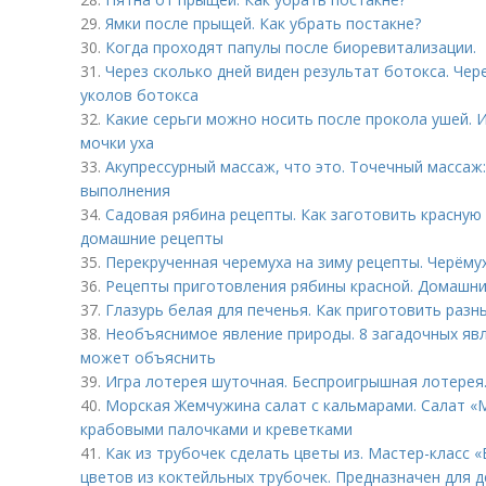
29.
Ямки после прыщей. Как убрать постакне?
30.
Когда проходят папулы после биоревитализации.
31.
Через сколько дней виден результат ботокса. Чер
уколов ботокса
32.
Какие серьги можно носить после прокола ушей. 
мочки уха
33.
Акупрессурный массаж, что это. Точечный массаж:
выполнения
34.
Садовая рябина рецепты. Как заготовить красную
домашние рецепты
35.
Перекрученная черемуха на зиму рецепты. Черёмух
36.
Рецепты приготовления рябины красной. Домашни
37.
Глазурь белая для печенья. Как приготовить разн
38.
Необъяснимое явление природы. 8 загадочных явл
может объяснить
39.
Игра лотерея шуточная. Беспроигрышная лотерея
40.
Морская Жемчужина салат с кальмарами. Салат «
крабовыми палочками и креветками
41.
Как из трубочек сделать цветы из. Мастер-класс
цветов из коктейльных трубочек. Предназначен для д