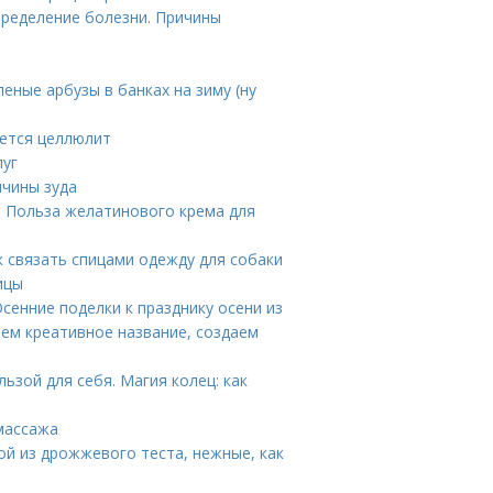
пределение болезни. Причины
еные арбузы в банках на зиму (ну
яется целлюлит
луг
ичины зуда
. Польза желатинового крема для
к связать спицами одежду для собаки
ицы
Осенние поделки к празднику осени из
ем креативное название, создаем
льзой для себя. Магия колец: как
массажа
ой из дрожжевого теста, нежные, как