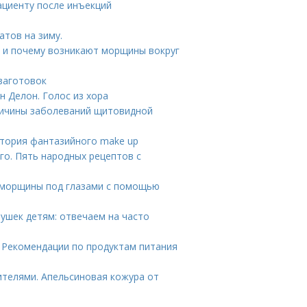
ациенту после инъекций
атов на зиму.
а и почему возникают морщины вокруг
заготовок
н Делон. Голос из хора
ичины заболеваний щитовидной
тория фантазийного make up
о. Пять народных рецептов с
ь морщины под глазами с помощью
ушек детям: отвечаем на часто
. Рекомендации по продуктам питания
ителями. Апельсиновая кожура от