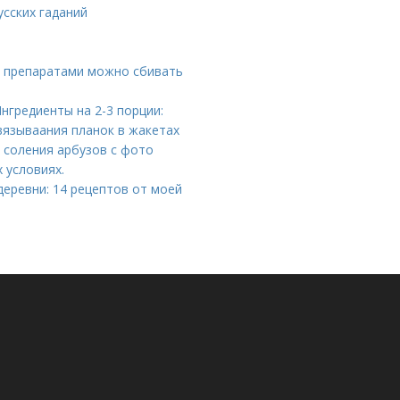
усских гаданий
и препаратами можно сбивать
нгредиенты на 2-3 порции:
вязываания планок в жакетах
о соления арбузов с фото
 условиях.
деревни: 14 рецептов от моей