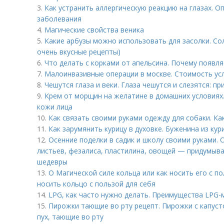
3.
Как устранить аллергическую реакцию на глазах. О
заболевания
4.
Магические свойства веника
5.
Какие арбузы можно использовать для засолки. Сол
очень вкусные рецепты)
6.
Что делать с корками от апельсина. Почему появл
7.
Малоинвазивные операции в москве. Стоимость ус
8.
Чешутся глаза и веки. Глаза чешутся и слезятся: пр
9.
Крем от морщин на желатине в домашних условиях
кожи лица
10.
Как связать своими руками одежду для собаки. Ка
11.
Как зарумянить курицу в духовке. Буженина из кур
12.
Осенние поделки в садик и школу своими руками. 
листьев, фезалиса, пластилина, овощей — придумыва
шедевры
13.
О Магической силе кольца или как носить его с по
носить кольцо с пользой для себя
14.
LPG, как часто нужно делать. Преимущества LPG-
15.
Пирожки тающие во рту рецепт. Пирожки с капуст
пух, тающие во рту