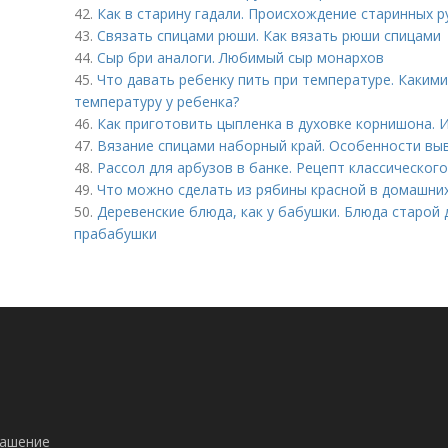
42.
Как в старину гадали. Происхождение старинных р
43.
Связать спицами рюши. Как вязать рюши спицами
44.
Сыр бри аналоги. Любимый сыр монархов
45.
Что давать ребенку пить при температуре. Каким
температуру у ребенка?
46.
Как приготовить цыпленка в духовке корнишона. И
47.
Вязание спицами наборный край. Особенности вы
48.
Рассол для арбузов в банке. Рецепт классическог
49.
Что можно сделать из рябины красной в домашних
50.
Деревенские блюда, как у бабушки. Блюда старой 
прабабушки
лашение