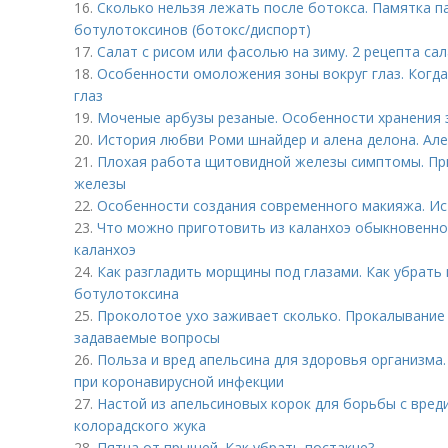
16.
Сколько нельзя лежать после ботокса. Памятка п
ботулотоксинов (ботокс/диспорт)
17.
Салат с рисом или фасолью на зиму. 2 рецепта сал
18.
Особенности омоложения зоны вокруг глаз. Когд
глаз
19.
Моченые арбузы резаные. Особенности хранения 
20.
История любви Роми шнайдер и алена делона. Але
21.
Плохая работа щитовидной железы симптомы. Пр
железы
22.
Особенности создания современного макияжа. Ис
23.
Что можно приготовить из каланхоэ обыкновенног
каланхоэ
24.
Как разгладить морщины под глазами. Как убрат
ботулотоксина
25.
Проколотое ухо заживает сколько. Прокалывание 
задаваемые вопросы
26.
Польза и вред апельсина для здоровья организма
при коронавирусной инфекции
27.
Настой из апельсиновых корок для борьбы с вред
колорадского жука
28.
Пятна от прыщей. Как убрать постакне?