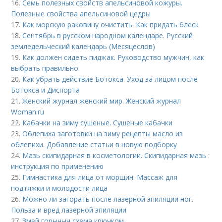
16.
Семь полезных свойств апельсиновой кожуры.
Полезные свойства апельсиновой цедры
17.
Как морскую раковину очистить. Как придать блеск
18.
Сентябрь в русском народном календаре. Русский
земледельческий календарь (Месяцеслов)
19.
Как должен сидеть пиджак. Руководство мужчин, как
выбрать правильно.
20.
Как убрать действие Ботокса. Уход за лицом после
Ботокса и Диспорта
21.
Женский журнал женский мир. Женский журнал
Woman.ru
22.
Кабачки на зиму сушеные. Сушеные кабачки
23.
Облепиха заготовки на зиму рецепты масло из
облепихи. Добавление статьи в новую подборку
24.
Мазь скипидарная в косметологии. Скипидарная мазь :
инструкция по применению
25.
Гимнастика для лица от морщин. Массаж для
подтяжки и молодости лица
26.
Можно ли загорать после лазерной эпиляции ног.
Польза и вред лазерной эпиляции
27.
Змей горыныч схема крючком.