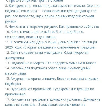
7.
Про хлеб притчи. Притча о хлебе
8.
Как сделать осенние поделки самостоятельно. Осенние
поделки (150 фото) — пошаговая инструкция для детей
разного возраста, идеи оригинальных изделий своими
руками
9.
Чем отмыть морские ракушки. Как правильно собирать
10.
Как отличить ядовитый гриб от съедобного.
Осторожно, опасны для жизни
11.
1 сентября или День знаний. День знаний 1 сентября
2020 года: история праздника и современные традиции
12.
Салат с креветками жемчужина. Салат морская
жемчужина
13.
Подарок на 8 Марта. Что подарить маме на 8 Марта
14.
Массаж для подтяжки овала лица. Скульптурный
массаж лица
15.
Ажурная пелерина спицами. Вязаная накидка спицами,
подборка
16.
Чудо мазь от пролежней. Судокрем : инструкция по
применению
17.
Как сделать трюфель в домашних условиях. Домашние
конфеты трюфель - 3 домашних вкусных рецепта