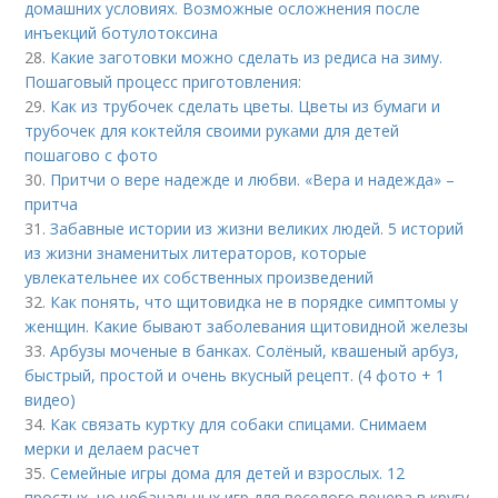
домашних условиях. Возможные осложнения после
инъекций ботулотоксина
28.
Какие заготовки можно сделать из редиса на зиму.
Пошаговый процесс приготовления:
29.
Как из трубочек сделать цветы. Цветы из бумаги и
трубочек для коктейля своими руками для детей
пошагово с фото
30.
Притчи о вере надежде и любви. «Вера и надежда» –
притча
31.
Забавные истории из жизни великих людей. 5 историй
из жизни знаменитых литераторов, которые
увлекательнее их собственных произведений
32.
Как понять, что щитовидка не в порядке симптомы у
женщин. Какие бывают заболевания щитовидной железы
33.
Арбузы моченые в банках. Солёный, квашеный арбуз,
быстрый, простой и очень вкусный рецепт. (4 фото + 1
видео)
34.
Как связать куртку для собаки спицами. Снимаем
мерки и делаем расчет
35.
Семейные игры дома для детей и взрослых. 12
простых, но небанальных игр для веселого вечера в кругу