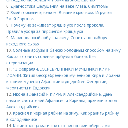
6.
Диагностика шелушения на веке глаза. Симптомы
7.
Змей горыныч крючком. Вязание крючком. Игрушки.
Змей Горыныч.
8.
Почему не заживает хрящ в ухе после прокола.
Правила ухода за пирсингом хряща уха
9.
Маринованный арбуз на зиму. Советы по выбору
исходного сырья
10.
Соленые арбузы в банках холодным способом на зиму.
Как заготовить соленые арбузы в банках без
стерилизации
11.
13 февраля-БЕССРЕБРЕННИКИ МУЧЕНИКИ КИР и
ИОАНН. Жития бессребреников мучеников Кира и Иоанна
и с ними мучениц Афанасии и дщерей ее Феодотии,
Феоктисты и Евдоксии
12.
Икона афанасий и КИРИЛЛ Александрийские. День
памяти святителей Афанасия и Кирилла, архиепископов
Александрийских
13.
Красная и черная рябина на зиму. Как хранить рябину
в холодильнике
14.
Какие кольца маги считают мощными оберегами.