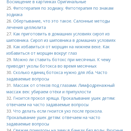
Восхищение в картинках Оригинальные
25.
Фитотерапия по зодиаку. Фитотерапия по знакам
зодиака
26.
Обертывание, что это такое. Салонные методы
лечения целлюлита
27.
Как приготовить в домашних условиях сироп из
шиповника. Сироп из шиповника в домашних условиях
28.
Как избавиться от морщин на нижнем веке. Как
избавиться от морщин вокруг глаз
29.
Можно ли ставить ботокс при месячных. К чему
приводят уколы ботокса во время месячных
30.
Сколько единиц ботокса нужно для лба. Часто
задаваемые вопросы
31.
Массаж от отеков под глазами. Лимфодренажный
массаж век: убираем отёки и припухлости
32.
Гноится прокол хряща. Прокалывание ушек детям:
отвечаем на часто задаваемые вопросы
33.
Что делать если гноится ухо после прокола.
Прокалывание ушек детям: отвечаем на часто
задаваемые вопросы
34.
Свежие помидоры на зиму в банках без воды. Вкусные