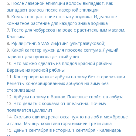
5.
После лазерной эпиляции волосы выпадают. Как
выпадают волосы после лазерной эпиляции
6.
Комнатное растение по знаку зодиака. Идеальное
комнатное растение для каждого знака зодиака
7.
Тесто для чебуреков на воде с растительным маслом.
Классика
8.
Рф лифтинг. SMAS-лифтинг (ультразвуковой)
9.
Какой катетер нужен для прокола септума. Лучший
вариант для прокола детский ушек
10.
Что можно сделать из плодов красной рябины.
Варенье из красной рябины
11.
Консервированные арбузы на зиму без стерилизации.
Рецепты консервированных арбузов на зиму без
стерилизации
12.
Арбузы на зиму в банках. Полезные свойства арбуза
13.
Что делать с корками от апельсина. Почему
появляется целлюлит
14.
Сколько единиц релатокса нужно на лоб и межбровье
и глаза. Мышцы-коактиваторы нижней трети лица
15.
День 1 сентября в истории. 1 сентября - Календарь