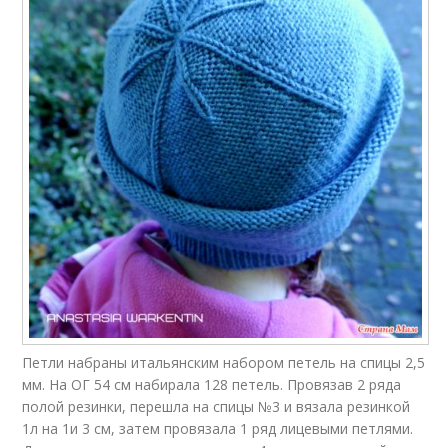
Петли набраны итальянским набором петель на спицы 2,5
мм. На ОГ 54 см набирала 128 петель. Провязав 2 ряда
полой резинки, перешла на спицы №3 и вязала резинкой
1л на 1и 3 см, затем провязала 1 ряд лицевыми петлями.