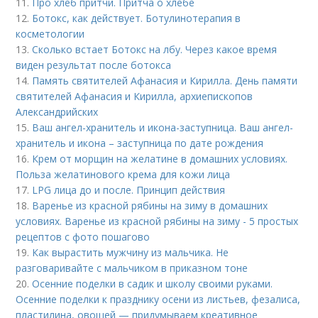
11.
Про хлеб притчи. Притча о хлебе
12.
Ботокс, как действует. Ботулинотерапия в
косметологии
13.
Сколько встает Ботокс на лбу. Через какое время
виден результат после ботокса
14.
Память святителей Афанасия и Кирилла. День памяти
святителей Афанасия и Кирилла, архиепископов
Александрийских
15.
Ваш ангел-хранитель и икона-заступница. Ваш ангел-
хранитель и икона – заступница по дате рождения
16.
Крем от морщин на желатине в домашних условиях.
Польза желатинового крема для кожи лица
17.
LPG лица до и после. Принцип действия
18.
Варенье из красной рябины на зиму в домашних
условиях. Варенье из красной рябины на зиму - 5 простых
рецептов с фото пошагово
19.
Как вырастить мужчину из мальчика. Не
разговаривайте с мальчиком в приказном тоне
20.
Осенние поделки в садик и школу своими руками.
Осенние поделки к празднику осени из листьев, фезалиса,
пластилина, овощей — придумываем креативное