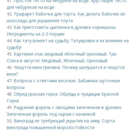
41.
Простое тесто на чебуреки на воде. Хрустящее тесто
для чебуреков на воде
42.
Трафарет бабочка для торта. Как делать бабочек из
шоколада для украшения торта
43.
Как приготовить цыпленка в духовке корнишона.
Ингредиенты на 2-3 порции:
44.
Как тату влияет на судьбу. Татуировки и их влияние на
судьбу!
45.
Картинки спас медовый яблочный ореховый. Три
Спаса в августе: Медовый, Яблочный, Ореховый
46.
Чешутся веки причина. Почему шелушатся и чешутся
веки?
47.
Вопросы с ответами веселые. Забавные шуточные
вопросы
48.
Обряд красная горка. Обряды и традиции Красной
Горки
49.
Радужная форель с овощами запеченная в духовке.
Запеченная форель под сыром с начинкой
50.
Виноград не требующий укрытия на зиму. Сорта
винограда повышенной морозостойкости