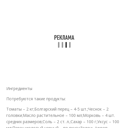
Ингредиенты
Потребуются такие продукты:
Томаты – 2 кг;Болгарский перец – 4-5 шт.;Чеснок – 2
головки;Масло растительное – 100 мл;Морковь – 4 шт.
средних размеров;Соль – 2 ст. л.;Сахар – 100 г;Уксус – 100
мл;Перец молотый черный – по вкусу;Зелень (укроп,