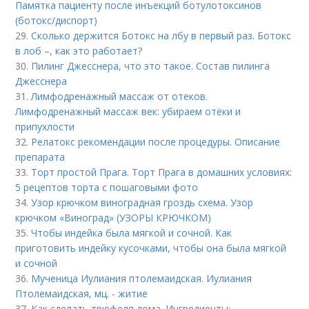
Памятка пациенту после инъекций ботулотоксинов
(ботокс/диспорт)
29.
Сколько держится Ботокс на лбу в первый раз. Ботокс
в лоб –, как это работает?
30.
Пилинг Джесснера, что это такое. Состав пилинга
Джесснера
31.
Лимфодренажный массаж от отеков.
Лимфодренажный массаж век: убираем отёки и
припухлости
32.
Релатокс рекомендации после процедуры. Описание
препарата
33.
Торт простой Прага. Торт Прага в домашних условиях:
5 рецептов торта с пошаговыми фото
34.
Узор крючком виноградная гроздь схема. Узор
крючком «Виноград» (УЗОРЫ КРЮЧКОМ)
35.
Чтобы индейка была мягкой и сочной. Как
приготовить индейку кусочками, чтобы она была мягкой
и сочной
36.
Мученица Иулиания птолемаидская. Иулиания
Птолемаидская, мц. - житие
37.
Как сделать трюфеля дома. Ингредиенты: