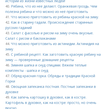
истории из жизни известных людей!
40.
Рябина, что из нее делают. Оранжевая гроздь. Чем
полезна рябина и что можно из неё приготовить
41.
Что можно приготовить из рябины красной на зиму.
42.
Как в старину гадали. Происхождение старинных
русских гаданий
43.
Салат с фасолью и рисом на зиму очень вкусные.
Салат с рисом и баклажанами
44.
Что можно приготовить из актинидии. Актинидия на
зиму
45.
С рябиной рецепт. Как заготовить красную рябину на
зиму — проверенные домашние рецепты
46.
Зимняя шапка и снуд спицами. Вяжем теплые
комплекты - шапка и снуд
47.
Обряд красная горка. Обряды и традиции Красной
Горки
48.
Овощная запеканка постная. Постные запеканки в
духовке
49.
Как запечь картошку в духовке, как в костре.
Картофель в духовке, как на костре: просто, но очень
вкусно