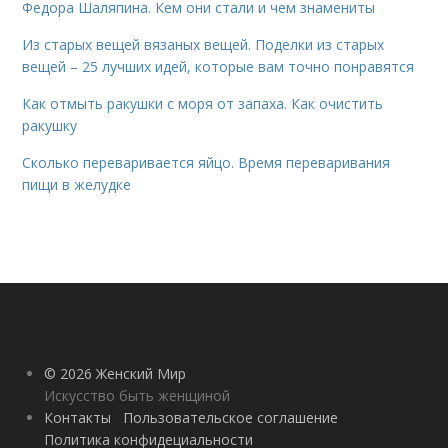
Федора Шаляпина. Кем они стали и чем знамениты
Из старых вещей вязаных вещей. Поделки из старых
вещей – 25 лучших идей, которые вам точно понравятся
Как отмыть ракушки с моря от запаха. Как очистить
ракушку
Сколько переваривается яйцо. Время переваривания
пищи в желудке
© 2026 Женский Мир
Искусство быть женщиной
Контакты
Пользовательское соглашение
Политика конфидециальности