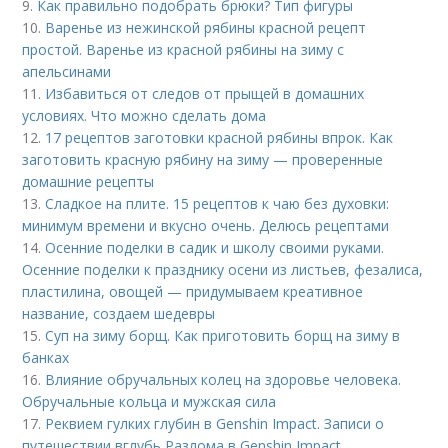
9.
Как правильно подобрать брюки? Тип фигуры
10.
Варенье из нежинской рябины красной рецепт
простой. Варенье из красной рябины на зиму с
апельсинами
11.
Избавиться от следов от прыщей в домашних
условиях. Что можно сделать дома
12.
17 рецептов заготовки красной рябины впрок. Как
заготовить красную рябину на зиму — проверенные
домашние рецепты
13.
Сладкое на плите. 15 рецептов к чаю без духовки:
минимум времени и вкусно очень. Делюсь рецептами
14.
Осенние поделки в садик и школу своими руками.
Осенние поделки к празднику осени из листьев, фезалиса,
пластилина, овощей — придумываем креативное
название, создаем шедевры
15.
Суп на зиму борщ. Как приготовить борщ на зиму в
банках
16.
Влияние обручальных колец на здоровье человека.
Обручальные кольца и мужская сила
17.
Реквием гулких глубин в Genshin Impact. Записи о
путешествии вглубь Разлома в Genshin Impact