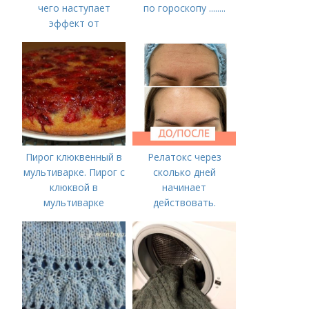
чего наступает
по гороскопу ........
эффект от
Ботулотоксина
Пирог клюквенный в
Релатокс через
мультиварке. Пирог с
сколько дней
клюквой в
начинает
мультиварке
действовать.
Сравнение с
«Ботоксом»