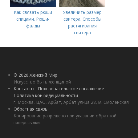
Как связать рюши
Увеличить размер
спицами. Рюши-
свитера. Способы
фалды
растягивания
свитера
© 2026 Женский Мир
Искусство быть женщиной
Контакты
Пользовательское соглашение
Политика конфидециальности
г. Москва, ЦАО, Арбат, Арбат улица 28, м. Смоленская
Обратная связь
Копирование разрешено при указании обратной
гиперссылки.