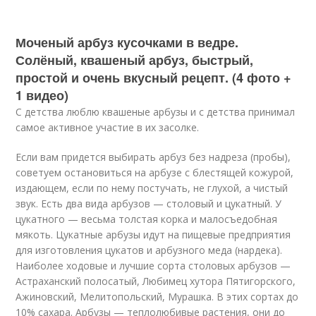
Моченый арбуз кусочками в ведре.
Солёный, квашеный арбуз, быстрый,
простой и очень вкусный рецепт. (4 фото +
1 видео)
С детства люблю квашеные арбузы и с детства принимал
самое активное участие в их засолке.
Если вам придется выбирать арбуз без надреза (пробы),
‎советуем остановиться на арбузе с блестящей кожурой,
‎издающем, если по нему постучать, не глухой, а чистый
звук. ‎Есть два вида арбузов — столовый и цукатный. У
цукатного ‎‎— весьма толстая корка и малосъедобная
мякоть. Цукатные ‎арбузы идут на пищевые предприятия
для изготовления ‎цукатов и арбузного меда (нардека).
Наиболее ходовые и ‎лучшие сорта столовых арбузов —
Астраханский полосатый, ‎Любимец хутора Пятигорского,
Ажиновский, ‎Мелитопольский, Мурашка. В этих сортах до
10% сахара. ‎Арбузы — теплолюбивые растения, они до