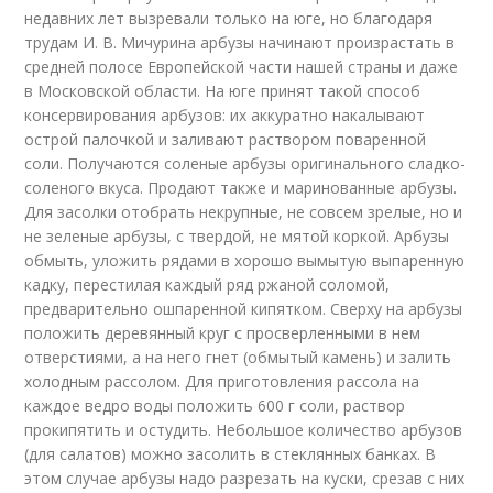
недавних лет ‎вызревали только на юге, но благодаря
трудам И. В. ‎Мичурина арбузы начинают произрастать в
средней полосе ‎Европейской части нашей страны и даже
в Московской ‎области. На юге принят такой способ
консервирования ‎арбузов: их аккуратно накалывают
острой палочкой и ‎заливают раствором поваренной
соли. Получаются соленые ‎арбузы оригинального сладко-
соленого вкуса. Продают ‎также и маринованные арбузы.‎
Для засолки отобрать некрупные, не совсем зрелые, но и
не зеленые ‎арбузы, с твердой, не мятой коркой. Арбузы
обмыть, уложить рядами в ‎хорошо вымытую выпаренную
кадку, перестилая каждый ряд ржаной ‎соломой,
предварительно ошпаренной кипятком. Сверху на арбузы
‎положить деревянный круг с просверленными в нем
отверстиями, а на ‎него гнет (обмытый камень) и залить
холодным рассолом. Для пригото‎вления рассола на
каждое ведро воды положить 600 г соли, раствор
‎прокипятить и остудить. Небольшое количество арбузов
(для салатов) ‎можно засолить в стеклянных банках. В
этом случае арбузы надо разре‎зать на куски, срезав с них