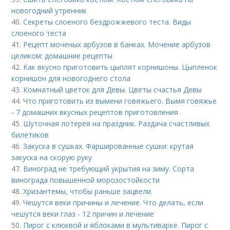
новогодний утренник
40.
Секреты слоеного бездрожжевого теста. Виды
слоеного теста
41.
Рецепт моченых арбузов в банках. Мочение арбузов
целиком: домашние рецепты
42.
Как вкусно приготовить цыплят корнишоны. Цыпленок
корнишон для новогоднего стола
43.
Комнатный цветок для Девы. Цветы счастья Девы
44.
Что приготовить из вымени говяжьего. Вымя говяжье
- 7 домашних вкусных рецептов приготовления
45.
Шуточная лотерея на праздник. Раздача счастливых
билетиков
46.
Закуска в сушках. Фаршированные сушки: крутая
закуска на скорую руку
47.
Виноград не требующий укрытия на зиму. Сорта
винограда повышенной морозостойкости
48.
Хризантемы, чтобы раньше зацвели.
49.
Чешутся веки причины и лечение. Что делать, если
чешутся веки глаз - 12 причин и лечение
50.
Пирог с клюквой и яблоками в мультиварке. Пирог с