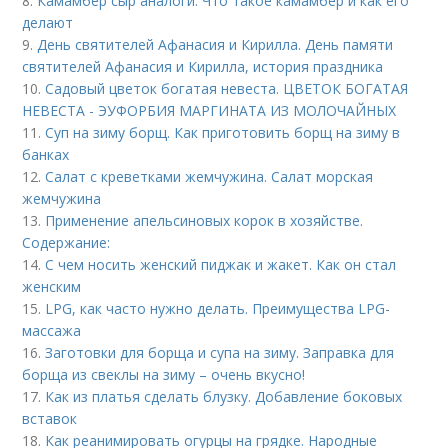
8.
Камамбер сыр аналоги. Что такое камамбер и как его
делают
9.
День святителей Афанасия и Кирилла. День памяти
святителей Афанасия и Кирилла, история праздника
10.
Садовый цветок богатая невеста. ЦВЕТОК БОГАТАЯ
НЕВЕСТА - ЭУФОРБИЯ МАРГИНАТА ИЗ МОЛОЧАЙНЫХ
11.
Суп на зиму борщ. Как приготовить борщ на зиму в
банках
12.
Салат с креветками жемчужина. Салат морская
жемчужина
13.
Применение апельсиновых корок в хозяйстве.
Содержание:
14.
С чем носить женский пиджак и жакет. Как он стал
женским
15.
LPG, как часто нужно делать. Преимущества LPG-
массажа
16.
Заготовки для борща и супа на зиму. Заправка для
борща из свеклы на зиму – очень вкусно!
17.
Как из платья сделать блузку. Добавление боковых
вставок
18.
Как реанимировать огурцы на грядке. Народные