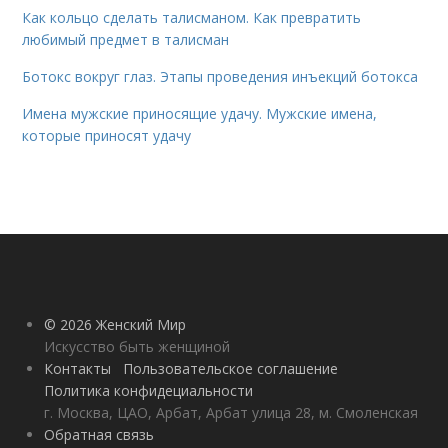
Как кольцо сделать талисманом. Как превратить
любимый предмет в талисман
Ботокс вокруг глаз. Этапы проведения инъекций ботокса
Имена мужские приносящие удачу. Мужские имена,
которые приносят удачу
© 2026 Женский Мир
Искусство быть женщиной
Контакты
Пользовательское соглашение
Политика конфидециальности
г. Москва, ЦАО, Арбат, Арбат улица 28, м. Смоленская
Обратная связь