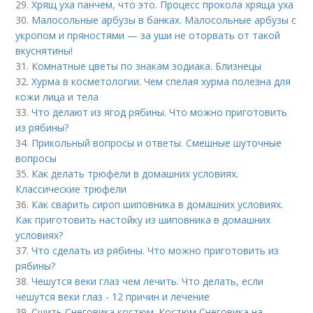
29.
Хрящ уха панчем, что это. Процесс прокола хряща уха
30.
Малосольные арбузы в банках. Малосольные арбузы с
укропом и пряностями — за уши не оторвать от такой
вкуснятины!
31.
Комнатные цветы по знакам зодиака. Близнецы
32.
Хурма в косметологии. Чем спелая хурма полезна для
кожи лица и тела
33.
Что делают из ягод рябины. Что можно приготовить
из рябины?
34.
Прикольный вопросы и ответы. Смешные шуточные
вопросы
35.
Как делать трюфели в домашних условиях.
Классические трюфели
36.
Как сварить сироп шиповника в домашних условиях.
Как приготовить настойку из шиповника в домашних
условиях?
37.
Что сделать из рябины. Что можно приготовить из
рябины?
38.
Чешутся веки глаз чем лечить. Что делать, если
чешутся веки глаз - 12 причин и лечение
39.
Сшить Снеговика костюм. Костюм Снеговика на