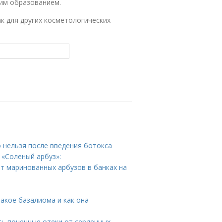
ким образованием.
к для других косметологических
о нельзя после введения ботокса
 «Соленый арбуз»:
пт маринованных арбузов в банках на
такое базалиома и как она
ть почечные отеки от сердечных