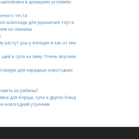
 шиповника в домашних условиях:
оеного теста
 из шоколада для украшения торта
няя из свинины
.
у растут усы у женщин и как от них
 щей и супа на зиму. Очень вкусные
 глазури для нарядных новогодних
товить из рябины?
авка для борща, супа и других блюд
на новогодний утренник