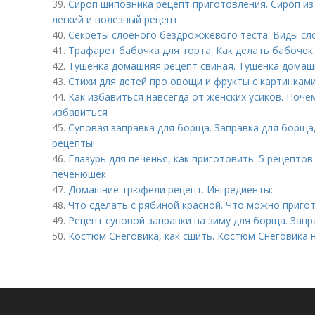
39.
Сироп шиповника рецепт приготовления. Сироп из
легкий и полезный рецепт
40.
Секреты слоеного бездрожжевого теста. Виды сл
41.
Трафарет бабочка для торта. Как делать бабочек
42.
Тушенка домашняя рецепт свиная. Тушенка домаш
43.
Стихи для детей про овощи и фрукты с картинками
44.
Как избавиться навсегда от женских усиков. Почем
избавиться
45.
Суповая заправка для борща. Заправка для борща,
рецепты!
46.
Глазурь для печенья, как приготовить. 5 рецептов
печенюшек
47.
Домашние трюфели рецепт. Ингредиенты:
48.
Что сделать с рябиной красной. Что можно приго
49.
Рецепт суповой заправки на зиму для борща. Запр
50.
Костюм Снеговика, как сшить. Костюм Снеговика 