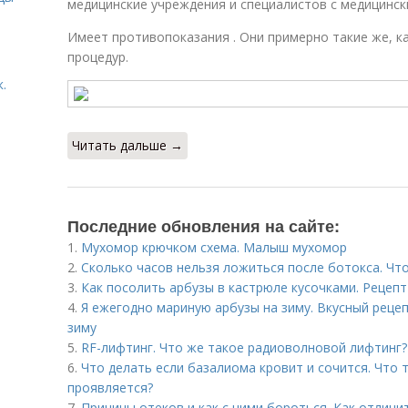
медицинские учреждения и специалистов с медицинс
Имеет противопоказания . Они примерно такие же, ка
процедур.
.
Читать дальше →
Последние обновления на сайте:
1.
Мухомор крючком схема. Малыш мухомор
2.
Сколько часов нельзя ложиться после ботокса. Чт
3.
Как посолить арбузы в кастрюле кусочками. Рецепт
4.
Я ежегодно мариную арбузы на зиму. Вкусный реце
зиму
5.
RF-лифтинг. Что же такое радиоволновой лифтинг?
6.
Что делать если базалиома кровит и сочится. Что 
проявляется?
7.
Причины отеков и как с ними бороться. Как отличи