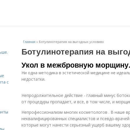
Главная
»
Ботулинотерапия на выгодных условиях
Ботулинотерапия на выго
ьше.
Укол в межбровную морщину.
Ни одна методика в эстетической медицине не идеал
ые
недостатки.
пта с
Непродолжительное действие - главный минус боток
й
от процедуры пропадает, и все, в том числе, и морщ
анты
Непрофессионализм многих косметологов . В наше в
неквалифицированных специалистов и псевдо-врачей
которые могут нанести серьезный ущерб вашему зд
ды