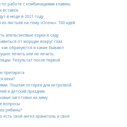
 по работе с комбинациями клавиш:
х вставок
ут в моде в 2021 году
 из листьев на тему «Осень»: 100 идей
ть апельсиновые корки в саду
бавиться от морщин вокруг глаз
 как образуются и какие бывают
шки: лечить или не лечить.
ляции. Результат после первой
ие препарата
я веки?
иями. Пошлая лотерея для нетрезвой
ей и детский праздник
овые заготовки на зиму.
е вопросы
 из рябины?
о есть свой ангел-хранитель и своя