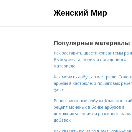
Женский Мир
Популярные материалы
Как заставить цвести хризантемы ран
Выбор места, почвы и посадочного
материала
Как мочить арбузы в кастрюле. Солен
арбузы в кастрюле: 3 пошаговых реце
фото
Рецепт моченые арбузы. Классически
рецепт моченых в бочке арбузов в
домашних условиях и различные вари
добавок
Как связать рюши спицами. Рюши-фал