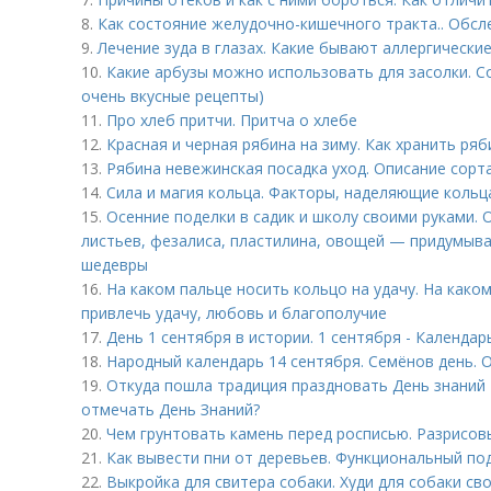
8.
Как состояние желудочно-кишечного тракта.. Обс
9.
Лечение зуда в глазах. Какие бывают аллергически
10.
Какие арбузы можно использовать для засолки. Со
очень вкусные рецепты)
11.
Про хлеб притчи. Притча о хлебе
12.
Красная и черная рябина на зиму. Как хранить ря
13.
Рябина невежинская посадка уход. Описание сорт
14.
Сила и магия кольца. Факторы, наделяющие кольц
15.
Осенние поделки в садик и школу своими руками. 
листьев, фезалиса, пластилина, овощей — придумыва
шедевры
16.
На каком пальце носить кольцо на удачу. На како
привлечь удачу, любовь и благополучие
17.
День 1 сентября в истории. 1 сентября - Календар
18.
Народный календарь 14 сентября. Семёнов день. 
19.
Откуда пошла традиция праздновать День знаний 1
отмечать День Знаний?
20.
Чем грунтовать камень перед росписью. Разрисо
21.
Как вывести пни от деревьев. Функциональный по
22.
Выкройка для свитера собаки. Худи для собаки св