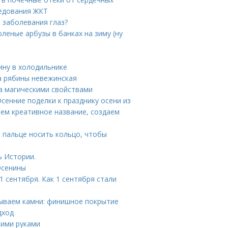
ледования ЖКТ
е заболевания глаз?
леные арбузы в банках на зиму (ну
бину в холодильнике
а рябины невежинская
а магическими свойствами
Осенние поделки к празднику осени из
ем креативное название, создаем
м пальце носить кольцо, чтобы
ь Истории.
Осенины
 сентября. Как 1 сентября стали
вываем камни: финишное покрытие
дход
оими руками