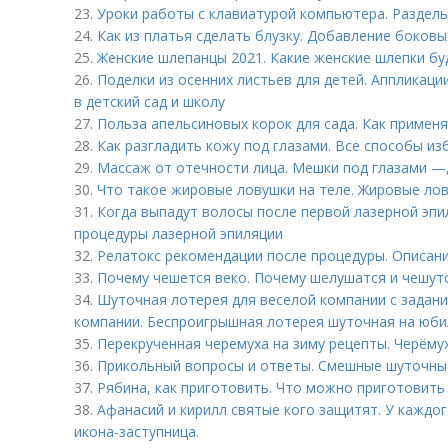
23.
Уроки работы с клавиатурой компьютера. Разделы
24.
Как из платья сделать блузку. Добавление боковы
25.
Женские шлепанцы 2021. Какие женские шлепки буд
26.
Поделки из осенних листьев для детей. Аппликации
в детский сад и школу
27.
Польза апельсиновых корок для сада. Как применя
28.
Как разгладить кожу под глазами. Все способы из
29.
Массаж от отечности лица. Мешки под глазами —,
30.
Что такое жировые ловушки на теле. Жировые лову
31.
Когда выпадут волосы после первой лазерной эпи
процедуры лазерной эпиляции
32.
Релатокс рекомендации после процедуры. Описан
33.
Почему чешется веко. Почему шелушатся и чешутс
34.
Шуточная лотерея для веселой компании с задан
компании. Беспроигрышная лотерея шуточная на юбил
35.
Перекрученная черемуха на зиму рецепты. Черёмух
36.
Прикольный вопросы и ответы. Смешные шуточны
37.
Рябина, как приготовить. Что можно приготовить
38.
Афанасий и кирилл святые кого защитят. У каждог
икона-заступница.