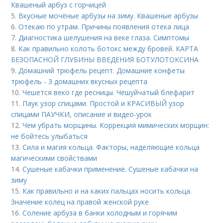
Квашеный арбуз с горчицей
5.
Вкусные мочёные арбузы на зиму. Квашеные арбузы
6.
Отекаю по утрам. Причины появления отека лица
7.
Диагностика шелушения на веке глаза. Симптомы
8.
Как правильно колоть ботокс между бровей. КАРТА
БЕЗОПАСНОЙ ГЛУБИНЫ ВВЕДЕНИЯ БОТУЛОТОКСИНА
9.
Домашний трюфель рецепт. Домашние конфеты
трюфель - 3 домашних вкусных рецепта
10.
Чешется веко где ресницы. Чешуйчатый блефарит
11.
Паук узор спицами. Простой и КРАСИВЫЙ узор
спицами ПАУЧКИ, описание и видео-урок
12.
Чем убрать морщины. Коррекция мимических морщин:
не бойтесь улыбаться
13.
Сила и магия кольца. Факторы, наделяющие кольца
магическими свойствами
14.
Сушеные кабачки применение. Сушеные кабачки на
зиму
15.
Как правильно и на каких пальцах носить кольца.
Значение колец на правой женской руке
16.
Соление арбуза в банки холодным и горячим