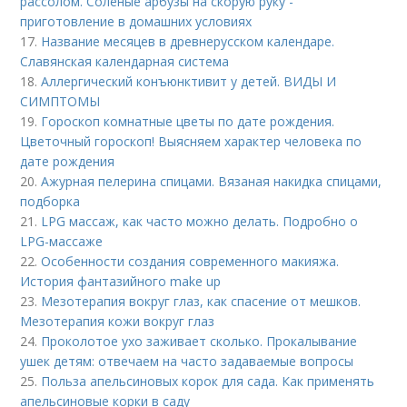
рассолом. Соленые арбузы на скорую руку -
приготовление в домашних условиях
17.
Название месяцев в древнерусском календаре.
Славянская календарная система
18.
Аллергический конъюнктивит у детей. ВИДЫ И
СИМПТОМЫ
19.
Гороскоп комнатные цветы по дате рождения.
Цветочный гороскоп! Выясняем характер человека по
дате рождения
20.
Ажурная пелерина спицами. Вязаная накидка спицами,
подборка
21.
LPG массаж, как часто можно делать. Подробно о
LPG-массаже
22.
Особенности создания современного макияжа.
История фантазийного make up
23.
Мезотерапия вокруг глаз, как спасение от мешков.
Мезотерапия кожи вокруг глаз
24.
Проколотое ухо заживает сколько. Прокалывание
ушек детям: отвечаем на часто задаваемые вопросы
25.
Польза апельсиновых корок для сада. Как применять
апельсиновые корки в саду