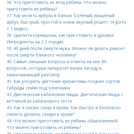
36.
Что приготовить из ягод рябины. Что можно
приготовить из рябины?
37.
Как мочить арбузы в банках. Солёный, квашеный
арбуз, быстрый, простой и очень вкусный рецепт. (4 фото
+ 1 видео)
38.
Цыплята корнишоны, как приготовить в духовке.
Ингредиенты на 2-3 порции:
39.
40 дней после смерти мужа. Можно ли делать ремонт
после смерти близкого человека?
40.
Самые смешные вопросы и ответы на них. 80
вопросов, которые превратят вялую беседу в
захватывающий разговор
41.
Как ускорить цветение хризантемы поздних сортов.
Гибриды семян подсолнечника
42.
Диетическая кабачковая пицца. Диетическая пицца с
ветчиной из кабачкового теста
43.
Как я снизил сахар в крови. Как быстро и безопасно
снизить уровень сахара в крови?
44.
Что можно приготовить из рябины обыкновенной.
Что можно приготовить из рябины?
45.
Что можно сделать из рябины красной в домашних