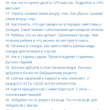
36.
Как часто нужно делать LPG массаж. Подробно о LPG-
массаже
37.
Убрать гусиные лапки вокруг глаз. Как убрать гусиные
лапки вокруг глаз
38.
Как понять, что щитовидка не в порядке симптомы у
женщин. Какие бывают заболевания щитовидной железы
39.
Рябина, что из нее делают. Оранжевая гроздь. Чем
полезна рябина и что можно из неё приготовить
40.
Печенье в глазури. Как приготовить разные виды
глазури для печенья и тортов
41.
Как в старину гадали. Происхождение старинных
русских гаданий
42.
Засолка арбузов в пластиковом ведре. Засолка
арбузов в бочке по бабушкиному рецепту
43.
Святые Афанасий и Кирилл в чем помогают. У
КАЖДОГО ЕСТЬ СВОЙ АНГЕЛ-ХРАНИТЕЛЬ
44.
Карта прыщей и как с ними бороться. Т-зона —
локализация прыщей
45.
Чебуреки тесто рецепт на воде. Тесто на воде для
чебуреков с мясом