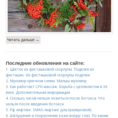
Читать дальше →
Последние обновления на сайте:
1.
Цветок из фисташковой скорлупы. Поделки из
фисташек. Из фисташковой скорлупы поделки
2.
Мухомор крючком схема. Малыш мухомор
3.
Как работает LPG массаж. Борьба с целлюлитом в XX
веке. Дополнительная информация
4.
Сколько часов нельзя ложиться после ботокса. Что
нельзя после введения ботокса
5.
Рф лифтинг. SMAS-лифтинг (ультразвуковой)
6.
Шелушение и покраснение кожи вокруг глаз. По каким