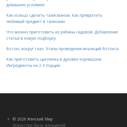
домашних условиях
Как кольцо сделать талисманом. Как превратить
любимый предмет в талисман
Что можно приготовить из рябины садовой. Добавление
статьи в новую подборку
Ботокс вокруг глаз. Этапы проведения инъекций ботокса
Как приготовить цыпленка в духовке корнишона.
Ингредиенты на 2-3 порции:
© 2026 Женский Мир
Искусство быть женщиной