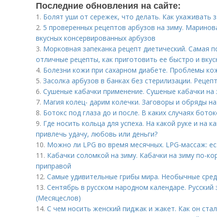
Последние обновления на сайте:
1.
Болят уши от сережек, что делать. Как ухаживать 
2.
5 проверенных рецептов арбузов на зиму. Маринов
вкусных консервированных арбузов
3.
Морковная запеканка рецепт диетический. Самая п
отличные рецепты, как приготовить ее быстро и вкус
4.
Болезни кожи при сахарном диабете. Проблемы ко
5.
Засолка арбузов в банках без стерилизации. Рецеп
6.
Сушеные кабачки применение. Сушеные кабачки на 
7.
Магия колец- дарим колечки. Заговоры и обряды н
8.
Ботокс под глаза до и после. В каких случаях бото
9.
Где носить кольца для успеха. На какой руке и на 
привлечь удачу, любовь или деньги?
10.
Можно ли LPG во время месячных. LPG-массаж: ес
11.
Кабачки соломкой на зиму. Кабачки на зиму по-ко
приправой
12.
Самые удивительные грибы мира. Необычные сре
13.
Сентябрь в русском народном календаре. Русский
(Месяцеслов)
14.
С чем носить женский пиджак и жакет. Как он ста