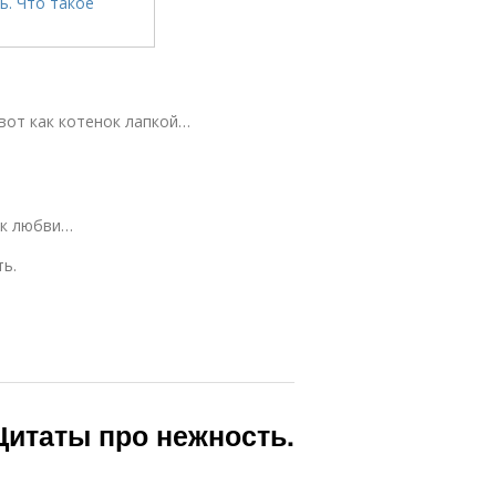
вот как котенок лапкой…
ик любви…
ть.
Цитаты про нежность.