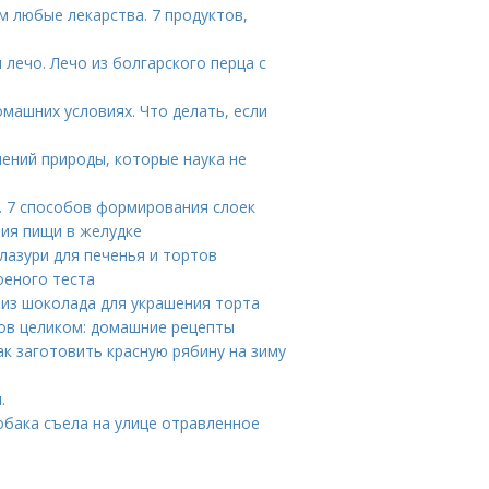
 любые лекарства. 7 продуктов,
 лечо. Лечо из болгарского перца с
омашних условиях. Что делать, если
ений природы, которые наука не
а. 7 способов формирования слоек
ния пищи в желудке
глазури для печенья и тортов
оеного теста
 из шоколада для украшения торта
зов целиком: домашние рецепты
ак заготовить красную рябину на зиму
.
собака съела на улице отравленное