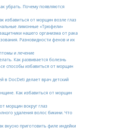
как убрать. Почему появляются
ак избавиться от морщин возле глаз
инальные лимонные «Трюфели»
 защитники нашего организма от рака
зования. Разновидности фенов и их
мптомы и лечение
елать. Как развивается болезнь
се способы избавиться от морщин
й в DocDeti делает врач детский
женщине. Как избавиться от морщин
 от морщин вокруг глаз
олного удаления волос бикини. Что
Как вкусно приготовить филе индейки