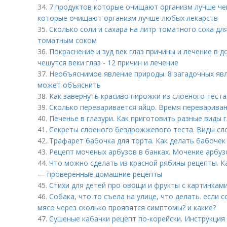
34.
7 продуктов которые очищают организм лучше чем
которые очищают организм лучше любых лекарств
35.
Сколько соли и сахара на литр томатного сока для
томатным соком
36.
Покраснение и зуд век глаз причины и лечение в д
чешутся веки глаз - 12 причин и лечение
37.
Необъяснимое явление природы. 8 загадочных явл
может объяснить
38.
Как завернуть красиво пирожки из слоеного тест
39.
Сколько переваривается яйцо. Время переварива
40.
Печенье в глазури. Как приготовить разные виды 
41.
Секреты слоеного бездрожжевого теста. Виды сл
42.
Трафарет бабочка для торта. Как делать бабочек
43.
Рецепт моченых арбузов в банках. Мочение арбу
44.
Что можно сделать из красной рябины рецепты. К
— проверенные домашние рецепты
45.
Стихи для детей про овощи и фрукты с картинками
46.
Собака, что то съела на улице, что делать. если 
мясо через сколько проявятся симптомы? и какие?
47.
Сушеные кабачки рецепт по-корейски. Инструкция