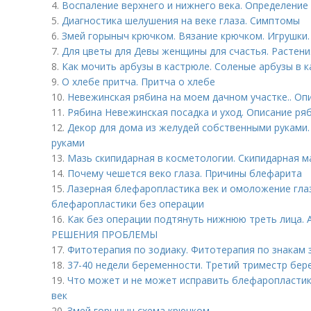
4.
Воспаление верхнего и нижнего века. Определение
5.
Диагностика шелушения на веке глаза. Симптомы
6.
Змей горыныч крючком. Вязание крючком. Игрушки.
7.
Для цветы для Девы женщины для счастья. Растени
8.
Как мочить арбузы в кастрюле. Соленые арбузы в 
9.
О хлебе притча. Притча о хлебе
10.
Невежинская рябина на моем дачном участке.. О
11.
Рябина Невежинская посадка и уход. Описание ря
12.
Декор для дома из желудей собственными руками.
руками
13.
Мазь скипидарная в косметологии. Скипидарная м
14.
Почему чешется веко глаза. Причины блефарита
15.
Лазерная блефаропластика век и омоложение гла
блефаропластики без операции
16.
Как без операции подтянуть нижнюю треть лица
РЕШЕНИЯ ПРОБЛЕМЫ
17.
Фитотерапия по зодиаку. Фитотерапия по знакам 
18.
37-40 недели беременности. Третий триместр бер
19.
Что может и не может исправить блефаропластик
век
20.
Змей горыныч схема крючком.