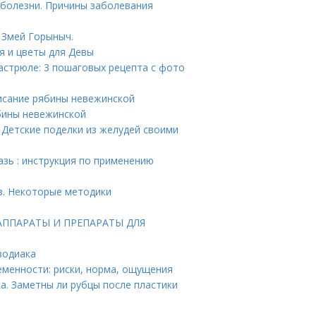
 болезни. Причины заболевания
 Змей Горыныч.
я и цветы для Девы
кастрюле: 3 пошаговых рецепта с фото
писание рябины невежинской
бины невежинской
 Детские поделки из желудей своими
азь : инструкция по применению
з. Некоторые методики
. АППАРАТЫ И ПРЕПАРАТЫ ДЛЯ
зодиака
еменности: риски, норма, ощущения
а. Заметны ли рубцы после пластики