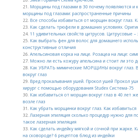
21.
Морщины под глазами в 30 почему появляются и 
морщины под глазами: распространенные причины
22.
Все способы избавиться от морщин вокруг глаз. К
23.
Как сделать трюфели в домашних условиях. Ориг
24.
11 удивительных свойств цитрусов. Цитрусовые –
25.
Как выбрать фен для волос для домашнего исполь
конструктивные отличия
26.
Апельсиновая корка на лице. Розацеа на лице: си
27.
Можно ли есть кожуру апельсина и стоит ли это д
28.
Как УБРАТЬ мимические МОРЩИНЫ вокруг глаз. В
вокруг глаз
29.
Вред прокалывания ушей. Прокол ушей Прокол уше
хирург с помощью оборудования Studex Система-75
30.
Как избавиться от морщин вокруг глаз в 40 лет 
возле глаз
31.
Как убрать морщинки вокруг глаз. Как избавиться
32.
Лазерная эпиляция сколько процедур нужно для п
такое лазерная эпиляция
33.
Как сделать индейку мягкой и сочной при жарке. 
на сковороде? 6 рецептов блюд из индейки