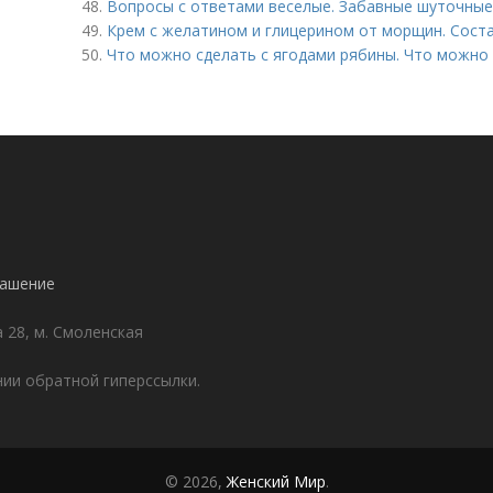
48.
Вопросы с ответами веселые. Забавные шуточны
49.
Крем с желатином и глицерином от морщин. Сост
50.
Что можно сделать с ягодами рябины. Что можно
лашение
а 28, м. Смоленская
ии обратной гиперссылки.
© 2026,
Женский Мир
.